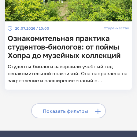
Студенчество
20.07.2026 / 10:00
Ознакомительная практика
студентов-биологов: от поймы
Хопра до музейных коллекций
Студенты-биологи завершили учебный год
ознакомительной практикой. Она направлена на
закрепление и расширение знаний о
разнообразии живой природы Саратовской
области
Скрыть фильтры
Показать фильтры
Поиск по заголовкам