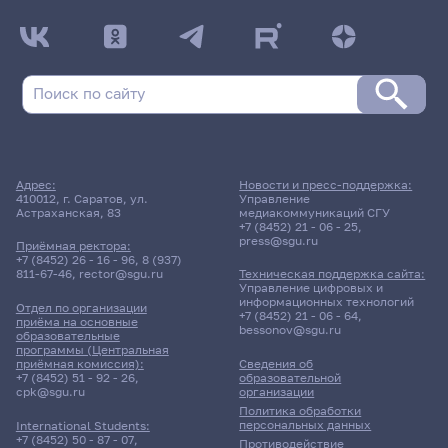
Поиск по рубрикам
Поиск по дате
Адрес:
Новости и пресс-поддержка:
410012, г. Саратов, ул.
Управление
Поиск по темам
Астраханская, 83
медиакоммуникаций СГУ
+7 (8452) 21 - 06 - 25
,
press@sgu.ru
Приёмная ректора:
+7 (8452) 26 - 16 - 96
,
8 (937)
811-67-46
,
rector@sgu.ru
Техническая поддержка сайта:
Поиск по ключевым словам
Управление цифровых и
информационных технологий
Отдел по организации
+7 (8452) 21 - 06 - 64
,
приёма на основные
bessonov@sgu.ru
образовательные
программы (Центральная
приёмная комиссия):
Сведения об
+7 (8452) 51 - 92 - 26
,
образовательной
Главные
cpk@sgu.ru
организации
новости
Политика обработки
персональных данных
International Students:
+7 (8452) 50 - 87 - 07
,
Противодействие