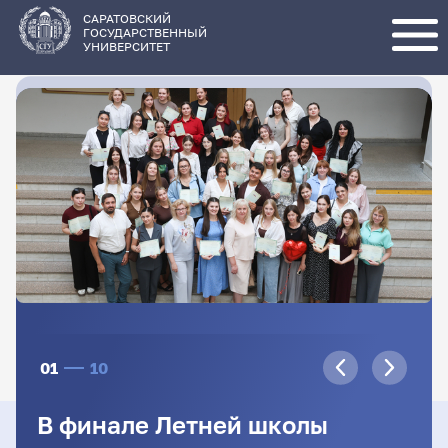
Перейти
к
основному
САРАТОВСКИЙ
содержанию
ГОСУДАРСТВЕННЫЙ
УНИВЕРСИТЕТ
01
10
В финале Летней школы