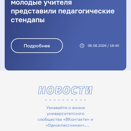
молодые учителя
представили педагогические
стендапы
Подробнее
06.08.2026 / 18:40
НОВОСТИ
Узнавайте о жизни
университетского
сообщества «ВКонтакте» и
«Одноклассниках»,
следите за новостями в