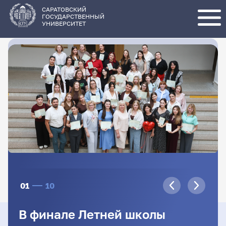
Перейти
к
основному
САРАТОВСКИЙ
содержанию
ГОСУДАРСТВЕННЫЙ
УНИВЕРСИТЕТ
01
10
В финале Летней школы