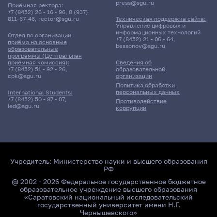
press@sgu.ru
Приёмная ректора:
+7 (8452) 26 - 16 - 96
,
8 (937)
811-67-46
,
rector@sgu.ru
Техническая поддержка сайта:
Поиск по ключевым словам
Управление цифровых и
информационных технологий
Отдел по организации
+7 (8452) 21 - 06 - 64
,
приёма на основные
bessonov@sgu.ru
образовательные
программы (Центральная
приёмная комиссия):
Сведения об
+7 (8452) 51 - 92 - 26
,
образовательной
Главные
cpk@sgu.ru
организации
новости
Политика обработки
персональных данных
International Students:
+7 (8452) 50 - 87 - 07
,
Противодействие
ied@sgu.ru
коррупции
Учредитель:
Министерство науки и высшего образования
РФ
@ 2002 - 2026 Федеральное государственное бюджетное
образовательное учреждение высшего образования
«Саратовский национальный исследовательский
государственный университет имени Н.Г.
Чернышевского»