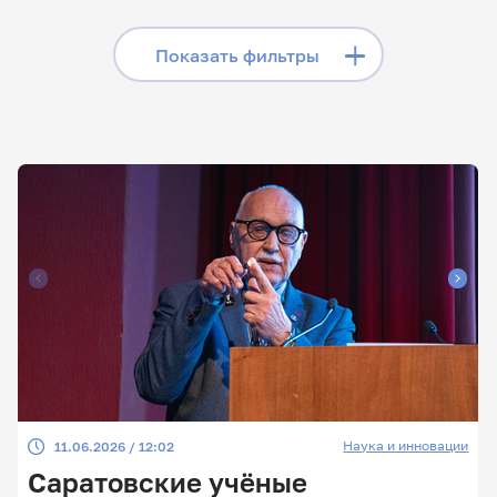
«Телеграме», читайте
лонгриды в «Дзене»,
Скрыть фильтры
Показать фильтры
смотрите сюжеты на
«Rutube»
Поиск по заголовкам
Поиск по рубрикам
Поиск по дате
Поиск по темам
Наука и инновации
11.06.2026 / 12:02
Поиск по ключевым словам
Саратовские учёные