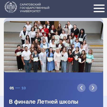
Перейти
к
основному
САРАТОВСКИЙ
содержанию
ГОСУДАРСТВЕННЫЙ
УНИВЕРСИТЕТ
01
10
В финале Летней школы