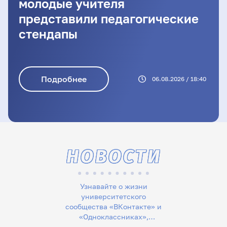
молодые учителя
представили педагогические
стендапы
Подробнее
06.08.2026 / 18:40
НОВОСТИ
Узнавайте о жизни
университетского
сообщества «ВКонтакте» и
«Одноклассниках»,
следите за новостями в