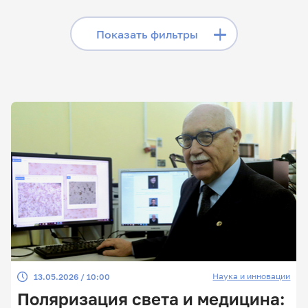
«Телеграме», читайте
лонгриды в «Дзене»,
Скрыть фильтры
Показать фильтры
смотрите сюжеты на
«Rutube»
Поиск по заголовкам
Поиск по рубрикам
Поиск по дате
Поиск по темам
Наука и инновации
13.05.2026 / 10:00
Поиск по ключевым словам
Поляризация света и медицина: