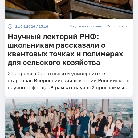
Наука и инновации
,
Университет
21.04.2026 / 15:16
Научный лекторий РНФ:
школьникам рассказали о
квантовых точках и полимерах
для сельского хозяйства
20 апреля в Саратовском университете
стартовал Всероссийский лекторий Российского
научного фонда .В рамках научной программы
грантополучатели РНФ расскажут о своих
проектах, профессиональном пути: как при
поддержке фонда создаются молодёжные
лаборатории, научные школы