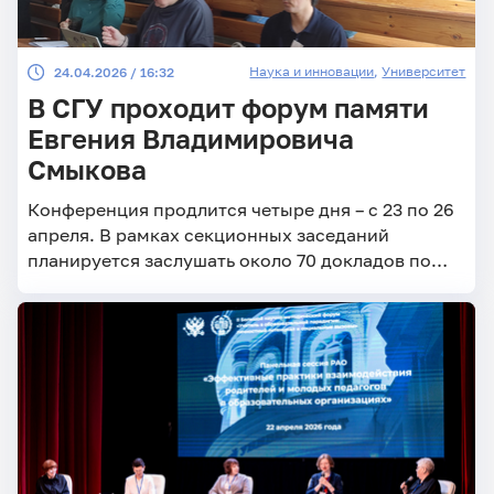
Наука и инновации
,
Университет
24.04.2026 / 16:32
В СГУ проходит форум памяти
Евгения Владимировича
Смыкова
Конференция продлится четыре дня – с 23 по 26
апреля. В рамках секционных заседаний
планируется заслушать около 70 докладов по
актуальным проблемам античной истории,
археологии и сохранения культурного наследия.
Часть докладов будет представлена в
дистанционном формате