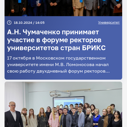
Университет
18.10.2024 / 14:05
А.Н. Чумаченко принимает
участие в форуме ректоров
университетов стран БРИКС
17 октября в Московском государственном
университете имени М.В. Ломоносова начал
свою работу двухдневный форум ректоров
университетов стран БРИКС. В масштабном
событии принимает участие ректор
Саратовского университета А.Н. Чумаченко.