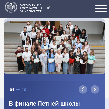
Перейти
к
основному
САРАТОВСКИЙ
содержанию
ГОСУДАРСТВЕННЫЙ
УНИВЕРСИТЕТ
01
10
В финале Летней школы