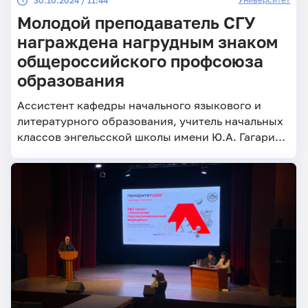
30.10.2024 / 11:44
Молодой преподаватель СГУ
награждена нагрудным знаком
общероссийского профсоюза
образования
Ассистент кафедры начального языкового и
литературного образования, учитель начальных
классов энгельсской школы имени Ю.А. Гагарина
А.В. Россошанская награждена нагрудным
знаком «За вклад в развитие молодёжного
педагогического движения общероссийского
профсоюза образования».