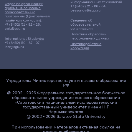
информационных технологий
Отдел по организации
+7 (8452) 21 - 06 - 64
,
приёма на основные
bessonov@sgu.ru
образовательные
программы (Центральная
приёмная комиссия):
Сведения об
+7 (8452) 51 - 92 - 26
,
образовательной
Главные
cpk@sgu.ru
организации
новости
Политика обработки
персональных данных
International Students:
+7 (8452) 50 - 87 - 07
,
Противодействие
ied@sgu.ru
коррупции
Учредитель:
Министерство науки и высшего образования
РФ
@ 2002 - 2026 Федеральное государственное бюджетное
образовательное учреждение высшего образования
«Саратовский национальный исследовательский
государственный университет имени Н.Г.
Чернышевского»
@ 2002 - 2026 Saratov State University
При использовании материалов активная ссылка на
источник обязательна