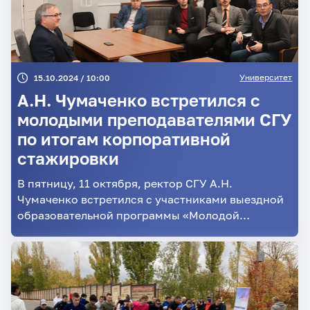
Университет
15.10.2024 / 10:00
А.Н. Чумаченко встретился с
молодыми преподавателями СГУ
по итогам корпоративной
стажировки
В пятницу, 11 октября, ректор СГУ А.Н.
Чумаченко встретился с участниками выездной
образовательной программы «Молодой
университетский преподаватель в современном
образовательном пространстве».