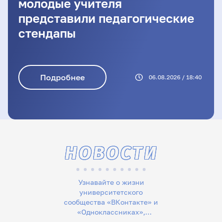
молодые учителя
представили педагогические
стендапы
Подробнее
06.08.2026 / 18:40
НОВОСТИ
Узнавайте о жизни
университетского
сообщества «ВКонтакте» и
«Одноклассниках»,
следите за новостями в