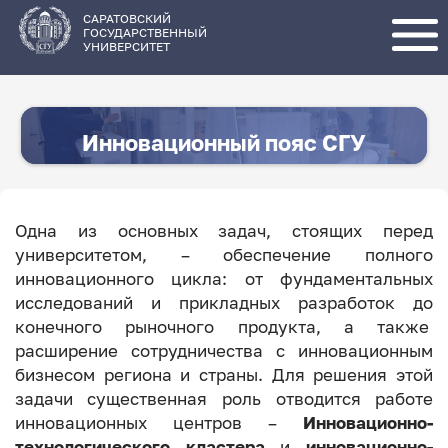
Перейти
к
основному
САРАТОВСКИЙ
содержанию
ГОСУДАРСТВЕННЫЙ
УНИВЕРСИТЕТ
Инновационный пояс СГУ
Одна из основных задач, стоящих перед
университетом, – обеспечение полного
инновационного цикла: от фундаментальных
исследований и прикладных разработок до
конечного рыночного продукта, а также
расширение сотрудничества с инновационным
бизнесом региона и страны. Для решения этой
задачи существенная роль отводится работе
инновационных центров –
Инновационно-
технологического кластера
и
инновационно-