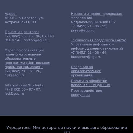
Адрес:
Новости и пресс-поддержка:
410012, г. Саратов, ул.
Управление
Астраханская, 83
медиакоммуникаций СГУ
+7 (8452) 21 - 06 - 25
,
press@sgu.ru
Приёмная ректора:
+7 (8452) 26 - 16 - 96
,
8 (937)
811-67-46
,
rector@sgu.ru
Техническая поддержка сайта:
Управление цифровых и
информационных технологий
Отдел по организации
+7 (8452) 21 - 06 - 64
,
приёма на основные
bessonov@sgu.ru
образовательные
программы (Центральная
приёмная комиссия):
Сведения об
+7 (8452) 51 - 92 - 26
,
образовательной
cpk@sgu.ru
организации
Политика обработки
персональных данных
International Students:
+7 (8452) 50 - 87 - 07
,
Противодействие
ied@sgu.ru
коррупции
Учредитель:
Министерство науки и высшего образования
РФ