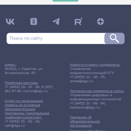
Адрес:
Новости и пресс-поддержка:
410012, г. Саратов, ул.
Управление
Астраханская, 83
медиакоммуникаций СГУ
+7 (8452) 21 - 06 - 25
,
press@sgu.ru
Приёмная ректора:
+7 (8452) 26 - 16 - 96
,
8 (937)
811-67-46
,
rector@sgu.ru
Техническая поддержка сайта:
Управление цифровых и
информационных технологий
Отдел по организации
+7 (8452) 21 - 06 - 64
,
приёма на основные
bessonov@sgu.ru
образовательные
программы (Центральная
приёмная комиссия):
Сведения об
+7 (8452) 51 - 92 - 26
,
образовательной
cpk@sgu.ru
организации
Политика обработки