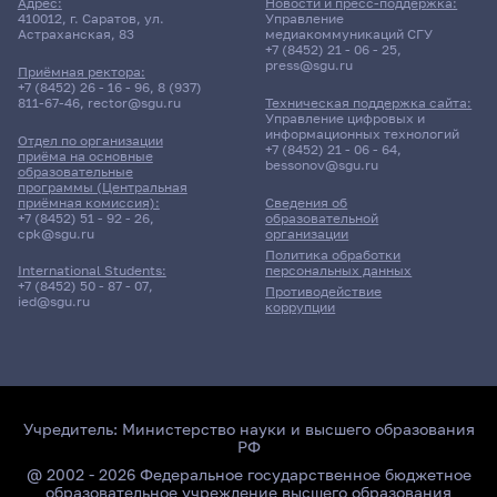
Адрес:
Новости и пресс-поддержка:
410012, г. Саратов, ул.
Управление
Астраханская, 83
медиакоммуникаций СГУ
+7 (8452) 21 - 06 - 25
,
press@sgu.ru
Приёмная ректора:
+7 (8452) 26 - 16 - 96
,
8 (937)
811-67-46
,
rector@sgu.ru
Техническая поддержка сайта:
Управление цифровых и
информационных технологий
Отдел по организации
+7 (8452) 21 - 06 - 64
,
приёма на основные
bessonov@sgu.ru
образовательные
программы (Центральная
приёмная комиссия):
Сведения об
+7 (8452) 51 - 92 - 26
,
образовательной
cpk@sgu.ru
организации
Политика обработки
персональных данных
International Students:
+7 (8452) 50 - 87 - 07
,
Противодействие
ied@sgu.ru
коррупции
Учредитель:
Министерство науки и высшего образования
РФ
@ 2002 - 2026 Федеральное государственное бюджетное
образовательное учреждение высшего образования