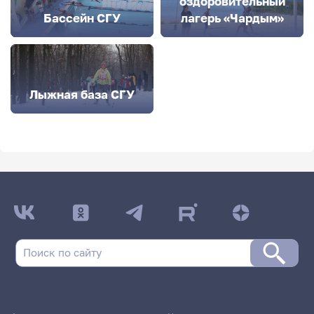
оздоровительный
Бассейн СГУ
лагерь «Чардым»
Лыжная база СГУ