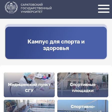
Перейти
к
основному
САРАТОВСКИЙ
содержанию
ГОСУДАРСТВЕННЫЙ
УНИВЕРСИТЕТ
Кампус для спорта и
здоровья
Медицинский пункт
Спортивные
СГУ
площадки
Спортивно-