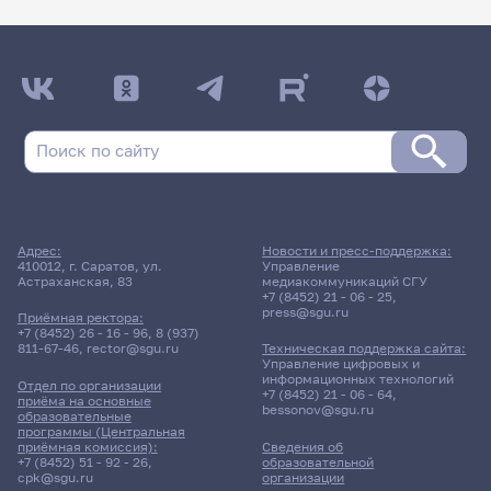
Адрес:
Новости и пресс-поддержка:
410012, г. Саратов, ул.
Управление
Астраханская, 83
медиакоммуникаций СГУ
+7 (8452) 21 - 06 - 25
,
press@sgu.ru
Приёмная ректора:
+7 (8452) 26 - 16 - 96
,
8 (937)
811-67-46
,
rector@sgu.ru
Техническая поддержка сайта:
Управление цифровых и
информационных технологий
Отдел по организации
+7 (8452) 21 - 06 - 64
,
приёма на основные
bessonov@sgu.ru
образовательные
программы (Центральная
приёмная комиссия):
Сведения об
+7 (8452) 51 - 92 - 26
,
образовательной
cpk@sgu.ru
организации