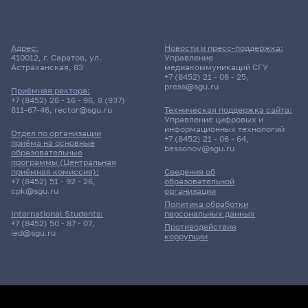
Адрес:
Новости и пресс-поддержка:
410012, г. Саратов, ул.
Управление
Астраханская, 83
медиакоммуникаций СГУ
+7 (8452) 21 - 06 - 25
,
press@sgu.ru
Приёмная ректора:
+7 (8452) 26 - 16 - 96
,
8 (937)
811-67-46
,
rector@sgu.ru
Техническая поддержка сайта:
Управление цифровых и
информационных технологий
Отдел по организации
+7 (8452) 21 - 06 - 64
,
приёма на основные
bessonov@sgu.ru
образовательные
программы (Центральная
приёмная комиссия):
Сведения об
+7 (8452) 51 - 92 - 26
,
образовательной
cpk@sgu.ru
организации
Политика обработки
персональных данных
International Students:
+7 (8452) 50 - 87 - 07
,
Противодействие
ied@sgu.ru
коррупции