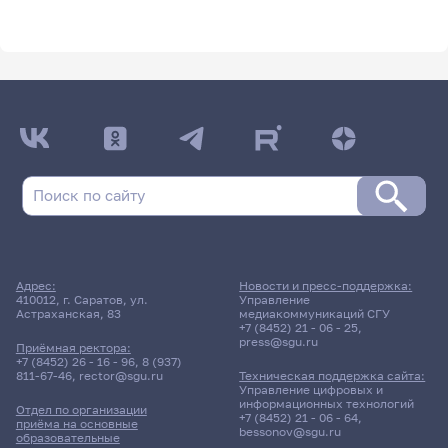
Адрес:
Новости и пресс-поддержка:
410012, г. Саратов, ул.
Управление
Астраханская, 83
медиакоммуникаций СГУ
+7 (8452) 21 - 06 - 25
,
press@sgu.ru
Приёмная ректора:
+7 (8452) 26 - 16 - 96
,
8 (937)
811-67-46
,
rector@sgu.ru
Техническая поддержка сайта:
Управление цифровых и
информационных технологий
Отдел по организации
+7 (8452) 21 - 06 - 64
,
приёма на основные
bessonov@sgu.ru
образовательные