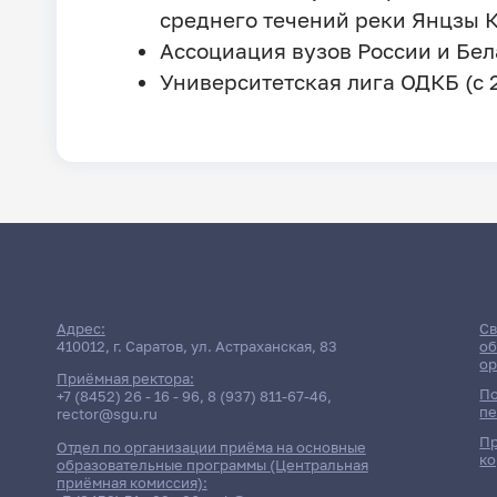
среднего течений реки Янцзы К
Ассоциация вузов России и Бела
Университетская лига ОДКБ (с 2
Адрес:
Св
410012, г. Саратов, ул. Астраханская, 83
об
ор
Приёмная ректора:
По
+7 (8452) 26 - 16 - 96
,
8 (937) 811-67-46
,
пе
rector@sgu.ru
Пр
Отдел по организации приёма на основные
ко
образовательные программы (Центральная
приёмная комиссия):