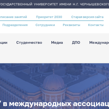
ОСУДАРСТВЕННЫЙ УНИВЕРСИТЕТ ИМЕНИ Н.Г. ЧЕРНЫШЕВСКОГ
списание занятий
Приоритет 2030
Старая версия сайта
Подразделения
Сотрудники
Реквизиты
Контакты
ации
Студенчество
Медиа
ДПО
Междунаро
 в международных ассоциа