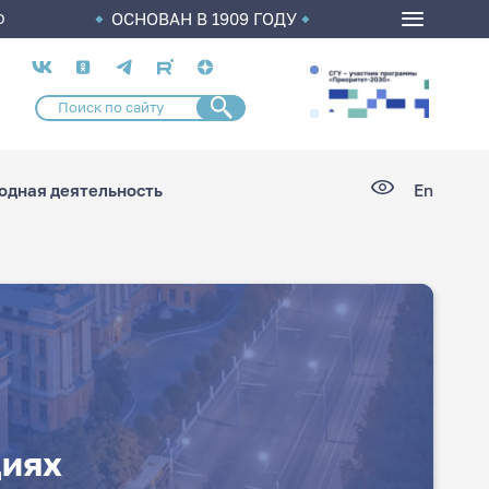
ОСНОВАН В 1909 ГОДУ
О
Социальные
сети
дная деятельность
En
циях