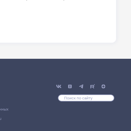
нных
u