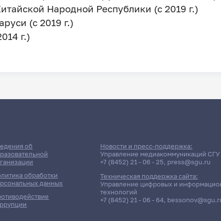
итайской Народной Республики (с 2019 г.)
руси (с 2019 г.)
014 г.)
едения об
Новости и пресс-поддержка:
разовательной
Управление медиакоммуникаций СГУ
ганизации
+7 (8452) 21 - 06 - 25
,
press@sgu.ru
литика обработки
Техническая поддержка сайта:
рсональных данных
Управление цифровых и информацио
технологий
отиводействие
+7 (8452) 21 - 06 - 64
,
bessonov@sgu.r
ррупции