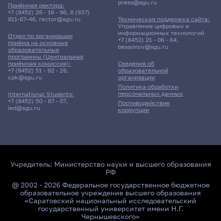
press@sgu.ru
Приёмная ректора:
+7 (8452) 26 - 16 - 96
,
8 (937)
811-67-46
,
rector@sgu.ru
Техническая поддержка сайта:
Управление цифровых и
информационных технологий
Отдел по организации
+7 (8452) 21 - 06 - 64
,
приёма на основные
bessonov@sgu.ru
образовательные
программы (Центральная
приёмная комиссия):
Сведения об
+7 (8452) 51 - 92 - 26
,
образовательной
cpk@sgu.ru
организации
Политика обработки
персональных данных
International Students:
+7 (8452) 50 - 87 - 07
,
Противодействие
ied@sgu.ru
коррупции
Учредитель:
Министерство науки и высшего образования
РФ
@ 2002 - 2026 Федеральное государственное бюджетное
образовательное учреждение высшего образования
«Саратовский национальный исследовательский
государственный университет имени Н.Г.
Чернышевского»