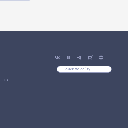
нных
u