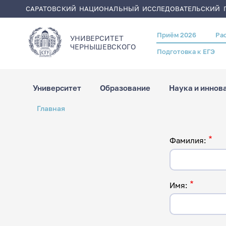
САРАТОВСКИЙ НАЦИОНАЛЬНЫЙ ИССЛЕДОВАТЕЛЬСКИЙ Г
Приём 2026
Ра
Header
УНИВЕРСИТЕТ
menu
ЧЕРНЫШЕВСКОГO
Подготовка к ЕГЭ
Университет
Образование
Наука и иннов
Перейти
Строка
Главная
к
навигации
основному
содержанию
Фамилия:
Имя: