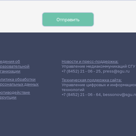
едения об
Новости и пресс-поддержка:
разовательной
Управление медиакоммуникаций СГУ
ганизации
+7 (8452) 21 - 06 - 25
,
press@sgu.ru
литика обработки
Техническая поддержка сайта:
рсональных данных
Управление цифровых и информацио
технологий
отиводействие
+7 (8452) 21 - 06 - 64
,
bessonov@sgu.r
ррупции