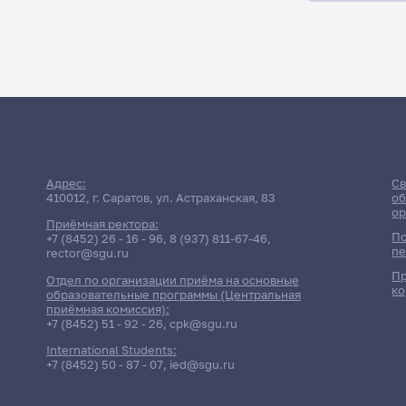
Адрес:
Св
410012, г. Саратов, ул. Астраханская, 83
об
ор
Приёмная ректора:
По
+7 (8452) 26 - 16 - 96
,
8 (937) 811-67-46
,
пе
rector@sgu.ru
Пр
Отдел по организации приёма на основные
ко
образовательные программы (Центральная
приёмная комиссия):
+7 (8452) 51 - 92 - 26
,
cpk@sgu.ru
International Students:
+7 (8452) 50 - 87 - 07
,
ied@sgu.ru