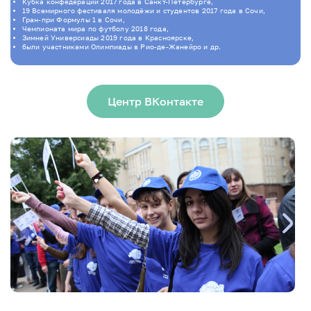
Кубка конфедераций 2017 года в Санкт-Петербурге,
19 Всемирного фестиваля молодёжи и студентов 2017 года в Сочи,
Гран-при Формулы 1 в Сочи,
Чемпионата мира по футболу 2018 года,
Зимней Универсиады 2019 года в Красноярске,
были участниками Олимпиады в Рио-де-Жанейро и др.
Центр ВКонтакте