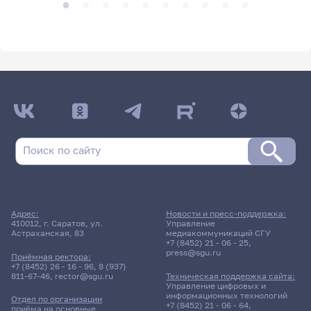
Адрес:
Новости и пресс-поддержка:
410012, г. Саратов, ул.
Управление
Астраханская, 83
медиакоммуникаций СГУ
+7 (8452) 21 - 06 - 25
,
press@sgu.ru
Приёмная ректора:
+7 (8452) 26 - 16 - 96
,
8 (937)
811-67-46
,
rector@sgu.ru
Техническая поддержка сайта:
Управление цифровых и
информационных технологий
Отдел по организации
+7 (8452) 21 - 06 - 64
,
приёма на основные