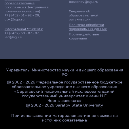
bessonov@sgu.ru
образовательные
программы (Центральная
приёмная комиссия):
Сведения об
+7 (8452) 51 - 92 - 26
,
образовательной
cpk@sgu.ru
организации
Политика обработки
персональных данных
International Students:
+7 (8452) 50 - 87 - 07
,
Противодействие
ied@sgu.ru
коррупции
Учредитель:
Министерство науки и высшего образования
РФ
@ 2002 - 2026 Федеральное государственное бюджетное
образовательное учреждение высшего образования
«Саратовский национальный исследовательский
государственный университет имени Н.Г.
Чернышевского»
@ 2002 - 2026 Saratov State University
При использовании материалов активная ссылка на
источник обязательна