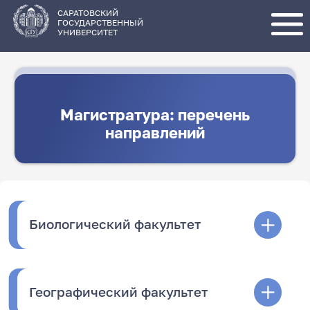
Перейти
к
основному
САРАТОВСКИЙ
содержанию
ГОСУДАРСТВЕННЫЙ
УНИВЕРСИТЕТ
Магистратура: перечень
направлений
Биологический факультет
Географический факультет