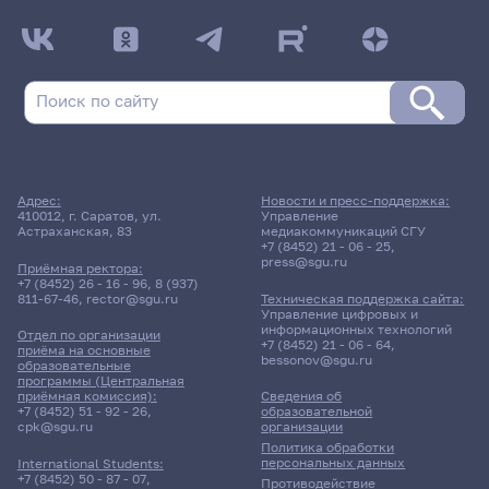
Адрес:
Новости и пресс-поддержка:
410012, г. Саратов, ул.
Управление
Астраханская, 83
медиакоммуникаций СГУ
+7 (8452) 21 - 06 - 25
,
press@sgu.ru
Приёмная ректора:
+7 (8452) 26 - 16 - 96
,
8 (937)
811-67-46
,
rector@sgu.ru
Техническая поддержка сайта:
Управление цифровых и
информационных технологий
Отдел по организации
+7 (8452) 21 - 06 - 64
,
приёма на основные
bessonov@sgu.ru
образовательные
программы (Центральная
приёмная комиссия):
Сведения об
+7 (8452) 51 - 92 - 26
,
образовательной
cpk@sgu.ru
организации
Политика обработки
персональных данных
International Students:
+7 (8452) 50 - 87 - 07
,
Противодействие