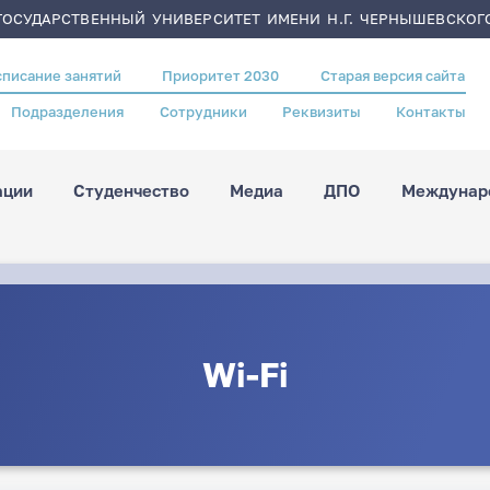
ОСУДАРСТВЕННЫЙ УНИВЕРСИТЕТ ИМЕНИ Н.Г. ЧЕРНЫШЕВСКОГ
списание занятий
Приоритет 2030
Старая версия сайта
Подразделения
Сотрудники
Реквизиты
Контакты
ации
Студенчество
Медиа
ДПО
Междунаро
Wi-Fi