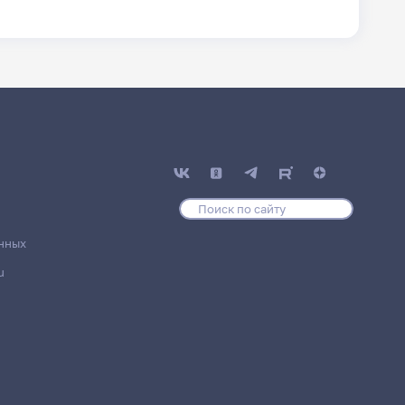
нных
u