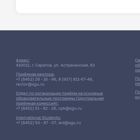
Адрес:
Св
410012, г. Саратов, ул. Астраханская, 83
об
ор
Приёмная ректора:
По
+7 (8452) 26 - 16 - 96
,
8 (937) 811-67-46
,
пе
rector@sgu.ru
Пр
Отдел по организации приёма на основные
ко
образовательные программы (Центральная
приёмная комиссия):
+7 (8452) 51 - 92 - 26
,
cpk@sgu.ru
International Students:
+7 (8452) 50 - 87 - 07
,
ied@sgu.ru