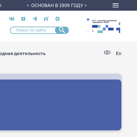
ОСНОВАН В 1909 ГОДУ
О
Социальные
сети
дная деятельность
En