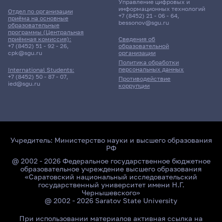
Управление цифровых и
информационных технологий
Отдел по организации
+7 (8452) 21 - 06 - 64
,
приёма на основные
bessonov@sgu.ru
образовательные
программы (Центральная
приёмная комиссия):
Сведения об
+7 (8452) 51 - 92 - 26
,
образовательной
cpk@sgu.ru
организации
Политика обработки
персональных данных
International Students:
+7 (8452) 50 - 87 - 07
,
Противодействие
ied@sgu.ru
коррупции
Учредитель:
Министерство науки и высшего образования
РФ
@ 2002 - 2026 Федеральное государственное бюджетное
образовательное учреждение высшего образования
«Саратовский национальный исследовательский
государственный университет имени Н.Г.
Чернышевского»
@ 2002 - 2026 Saratov State University
При использовании материалов активная ссылка на