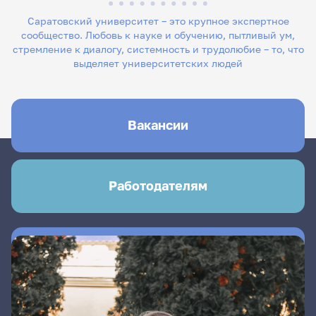
Саратовский университет – это крупное экспертное
сообщество. Любовь к науке и обучению, пытливый ум,
стремление к диалогу, системность и трудолюбие – то, что
выделяет университетских людей
Вакансии
Работодателям