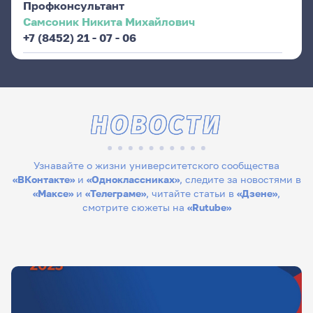
Профконсультант
Самсоник Никита Михайлович
+7 (8452) 21 - 07 - 06
НОВОСТИ
Узнавайте о жизни университетского сообщества
«ВКонтакте»
и
«Одноклассниках»
, следите за новостями в
«Максе»
и
«Телеграме»
, читайте статьи в
«Дзене»
,
смотрите сюжеты на
«Rutube»