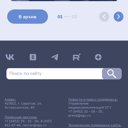
01
02
В архив
Адрес:
Новости и пресс-поддержка:
410012, г. Саратов, ул.
Управление
Астраханская, 83
медиакоммуникаций СГУ
+7 (8452) 21 - 06 - 25
,
press@sgu.ru
Приёмная ректора:
+7 (8452) 26 - 16 - 96
,
8 (937)
811-67-46
,
rector@sgu.ru
Техническая поддержка сайта: