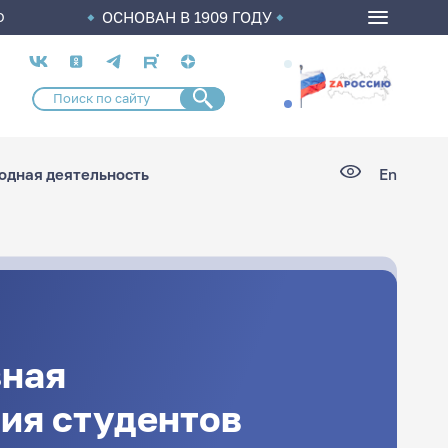
ОСНОВАН В 1909 ГОДУ
О
Социальные
сети
дная деятельность
En
ная
ия студентов