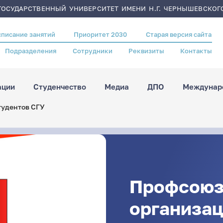
ОСУДАРСТВЕННЫЙ УНИВЕРСИТЕТ ИМЕНИ Н.Г. ЧЕРНЫШЕВСКОГ
списание занятий
Приоритет 2030
Старая версия сайта
Подразделения
Сотрудники
Реквизиты
Контакты
ации
Студенчество
Медиа
ДПО
Междунаро
тудентов СГУ
Профсоюз
организац