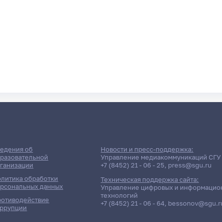
едения об
Новости и пресс-поддержка:
разовательной
Управление медиакоммуникаций СГУ
ганизации
+7 (8452) 21 - 06 - 25
,
press@sgu.ru
литика обработки
Техническая поддержка сайта:
рсональных данных
Управление цифровых и информацио
технологий
отиводействие
+7 (8452) 21 - 06 - 64
,
bessonov@sgu.r
ррупции