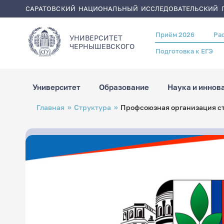
САРАТОВСКИЙ НАЦИОНАЛЬНЫЙ ИССЛЕДОВАТЕЛЬСКИЙ Г
Приём 2026
Ра
Header
УНИВЕРСИТЕТ
menu
ЧЕРНЫШЕВСКОГO
Подготовка к ЕГЭ
Университет
Образование
Наука и иннов
Перейти
Строка
Главная
Структура
Профсоюзная организация с
к
навигации
основному
содержанию