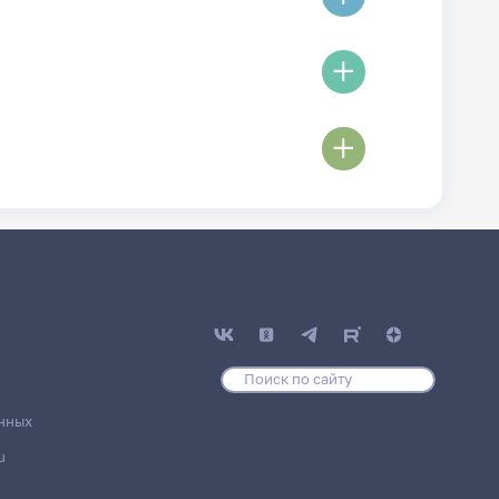
нных
u