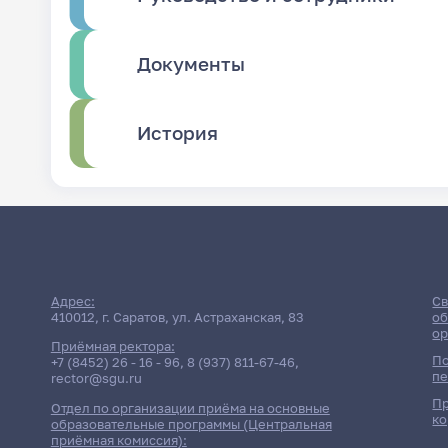
Документы
История
Адрес:
Св
410012, г. Саратов, ул. Астраханская, 83
об
ор
Приёмная ректора:
По
+7 (8452) 26 - 16 - 96
,
8 (937) 811-67-46
,
пе
rector@sgu.ru
Пр
Отдел по организации приёма на основные
ко
образовательные программы (Центральная
приёмная комиссия):