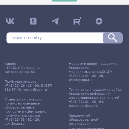
Адрес:
Новости и пресс-поддержка:
410012, г. Саратов, ул.
Управление
Астраханская, 83
медиакоммуникаций СГУ
+7 (8452) 21 - 06 - 25
,
press@sgu.ru
Приёмная ректора:
+7 (8452) 26 - 16 - 96
,
8 (937)
811-67-46
,
rector@sgu.ru
Техническая поддержка сайта:
Управление цифровых и
информационных технологий
Отдел по организации
+7 (8452) 21 - 06 - 64
,
приёма на основные
bessonov@sgu.ru
образовательные
программы (Центральная
приёмная комиссия):
Сведения об
+7 (8452) 51 - 92 - 26
,
образовательной
cpk@sgu.ru
организации
Политика обработки