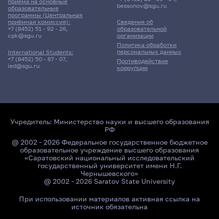
приёма на основные
bessonov@sgu.ru
образовательные
программы (Центральная
приёмная комиссия):
Сведения об
+7 (8452) 51 - 92 - 26
,
образовательной
cpk@sgu.ru
организации
Политика обработки
персональных данных
International Students:
+7 (8452) 50 - 87 - 07
,
Противодействие
ied@sgu.ru
коррупции
Учредитель:
Министерство науки и высшего образования
РФ
@ 2002 - 2026 Федеральное государственное бюджетное
образовательное учреждение высшего образования
«Саратовский национальный исследовательский
государственный университет имени Н.Г.
Чернышевского»
@ 2002 - 2026 Saratov State University
При использовании материалов активная ссылка на
источник обязательна