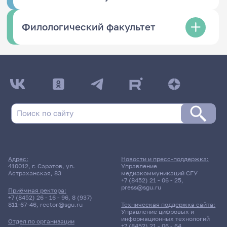
Филологический факультет
Адрес:
Новости и пресс-поддержка:
410012, г. Саратов, ул.
Управление
Астраханская, 83
медиакоммуникаций СГУ
+7 (8452) 21 - 06 - 25
,
press@sgu.ru
Приёмная ректора:
+7 (8452) 26 - 16 - 96
,
8 (937)
811-67-46
,
rector@sgu.ru
Техническая поддержка сайта:
Управление цифровых и
информационных технологий
Отдел по организации
+7 (8452) 21 - 06 - 64
,