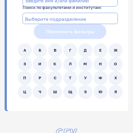
Поиск по факультетами и институтам:
Применить фильтры
А
Б
В
Г
Д
Е
Ж
З
И
К
Л
М
Н
О
П
Р
С
Т
У
Ф
Х
Ц
Ч
Ш
Щ
Э
Ю
Я
ФИО
Подразделение
СГУ