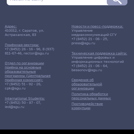
Поиск по дате
Адрес:
Новости и пресс-поддержка:
Организатор конференции:
410012, г. Саратов, ул.
Управление
Астраханская, 83
медиакоммуникаций СГУ
+7 (8452) 21 - 06 - 25
,
press@sgu.ru
Приёмная ректора:
+7 (8452) 26 - 16 - 96
,
8 (937)
очно-
заочная
очная
811-67-46
,
rector@sgu.ru
Техническая поддержка сайта:
заочная
Управление цифровых и
информационных технологий
Отдел по организации
+7 (8452) 21 - 06 - 64
,
приёма на основные
bessonov@sgu.ru
образовательные
программы (Центральная
приёмная комиссия):
Сведения об
+7 (8452) 51 - 92 - 26
,
образовательной
cpk@sgu.ru
организации
Политика обработки
персональных данных
International Students:
+7 (8452) 50 - 87 - 07
,
Противодействие
ied@sgu.ru
коррупции