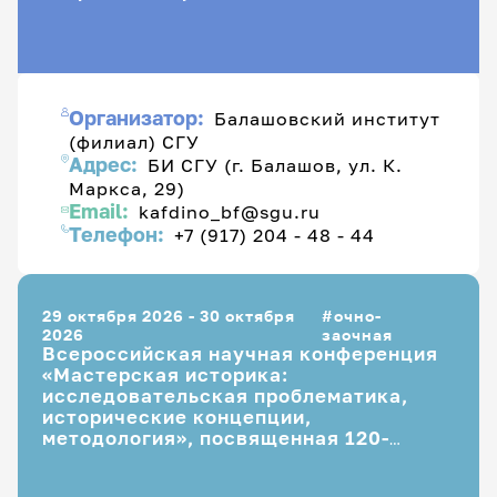
Организатор конференции:
Организатор:
Балашовский институт
(филиал) СГУ
Адрес:
БИ СГУ (г. Балашов, ул. К.
очно-
заочная
очная
Маркса, 29)
заочная
Email:
kafdino_bf@sgu.ru
Телефон:
+7 (917) 204 - 48 - 44
29 октября 2026 - 30 октября
очно-
2026
заочная
Всероссийская научная конференция
«Мастерская историка:
исследовательская проблематика,
исторические концепции,
методология», посвященная 120-
летию со дня рождения Алексея
Сергеевича Бартенева