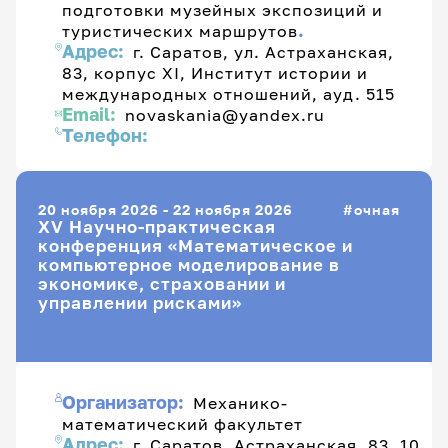
подготовки музейных экспозиций и
.
туристических маршрутов
Адрес:
г. Саратов, ул. Астраханская,
83, корпус XI, Институт истории и
международных отношений, ауд. 515
Email:
novaskania@yandex.ru
Телефон:
20 ноября 2026 - 22 ноября 2026
очная
XV Научно-практическая
конференция «Математическое и
компьютерное моделирование в
экономике, страховании и
управлении рисками»
Организатор:
Механико-
математический факультет
Адрес:
г. Саратов, Астраханская, 83, 10