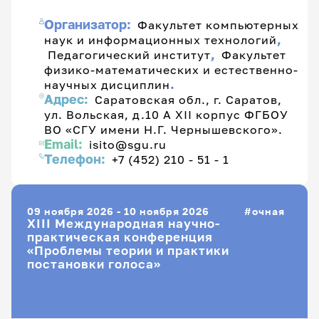
Организатор:
Факультет компьютерных
,
наук и информационных технологий
,
Педагогический институт
Факультет
физико-математических и естественно-
.
научных дисциплин
Адрес:
Саратовская обл., г. Саратов,
ул. Вольская, д.10 А XII корпус ФГБОУ
ВО «СГУ имени Н.Г. Чернышевского».
Email:
isito@sgu.ru
Телефон:
+7 (452) 210 - 51 - 1
09 ноября 2026 - 10 ноября 2026
очная
XIII Международная научно-
практическая конференция
«Проблемы теории и практики
постановки голоса»