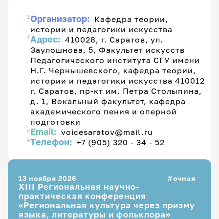
Организатор:
Кафедра теории,
истории и педагогики искусства
Адрес:
410028, г. Саратов, ул.
Заулошнова, 5, Факультет искусств
Педагогического института СГУ имени
Н.Г. Чернышевского, кафедра теории,
истории и педагогики искусства 410012
г. Саратов, пр-кт им. Петра Столыпина,
д. 1, Вокальный факультет, кафедра
академического пения и оперной
подготовки
Email:
voicesaratov@mail.ru
Телефон:
+7 (905) 320 - 34 - 52
13 ноября 2026
очная
XIII Региональная научно-
практическая конференция
«Региональная культура через призму
языка, литературы и фольклора»