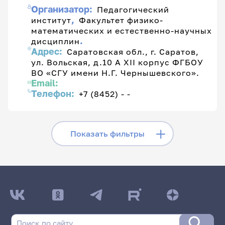
Организатор:
Педагогический
,
институт
Факультет физико-
математических и естественно-научных
.
дисциплин
Адрес:
Саратовская обл., г. Саратов,
ул. Вольская, д.10 А XII корпус ФГБОУ
ВО «СГУ имени Н.Г. Чернышевского».
Email:
Телефон:
+7 (8452) - -
Скрыть фильтры
Показать фильтры
Название конференции:
Статус конференции: