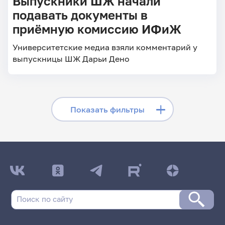
Выпускники ШЖ начали
подавать документы в
приёмную комиссию ИФиЖ
Университетские медиа взяли комментарий у
выпускницы ШЖ Дарьи Дено
Скрыть фильтры
Показать фильтры
Поиск по заголовкам
Поиск по рубрикам
Поиск по дате