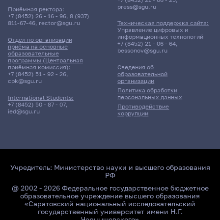
press@sgu.ru
Приёмная ректора:
+7 (8452) 26 - 16 - 96
,
8 (937)
811-67-46
,
rector@sgu.ru
Техническая поддержка сайта:
Поиск по ключевым словам
Управление цифровых и
информационных технологий
Отдел по организации
+7 (8452) 21 - 06 - 64
,
приёма на основные
bessonov@sgu.ru
образовательные
программы (Центральная
приёмная комиссия):
Сведения об
+7 (8452) 51 - 92 - 26
,
образовательной
Главные
cpk@sgu.ru
организации
новости
Политика обработки
персональных данных
International Students:
+7 (8452) 50 - 87 - 07
,
Противодействие
ied@sgu.ru
коррупции
Учредитель:
Министерство науки и высшего образования
РФ
@ 2002 - 2026 Федеральное государственное бюджетное
образовательное учреждение высшего образования
«Саратовский национальный исследовательский
государственный университет имени Н.Г.
Чернышевского»