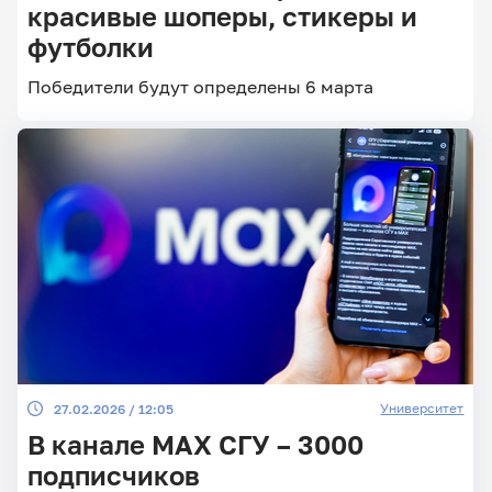
красивые шоперы, стикеры и
футболки
Главные
Победители будут определены 6 марта
новости
Университет
27.02.2026 / 12:05
В канале MAX СГУ – 3000
подписчиков