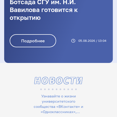
Ботсада СГУ им. Н.И.
Вавилова готовится к
открытию
Подробнее
05.08.2026 / 13:04
НОВОСТИ
Узнавайте о жизни
университетского
сообщества «ВКонтакте» и
«Одноклассниках»,
следите за новостями в