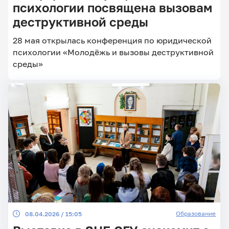
психологии посвящена вызовам
деструктивной среды
Главные
28 мая открылась конференция по юридической
новости
психологии «Молодёжь и вызовы деструктивной
среды»
Образование
08.04.2026 / 15:05