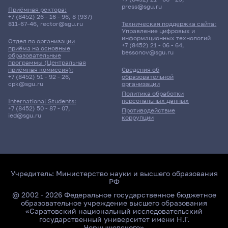
press@sgu.ru
Приёмная ректора:
+7 (8452) 26 - 16 - 96
,
8 (937)
811-67-46
,
rector@sgu.ru
Техническая поддержка сайта:
Поиск по ключевым словам
Управление цифровых и
информационных технологий
Отдел по организации
+7 (8452) 21 - 06 - 64
,
приёма на основные
bessonov@sgu.ru
образовательные
программы (Центральная
приёмная комиссия):
Сведения об
+7 (8452) 51 - 92 - 26
,
образовательной
Главные
cpk@sgu.ru
организации
новости
Политика обработки
персональных данных
International Students:
+7 (8452) 50 - 87 - 07
,
Противодействие
ied@sgu.ru
коррупции
Учредитель:
Министерство науки и высшего образования
РФ
@ 2002 - 2026 Федеральное государственное бюджетное
образовательное учреждение высшего образования
«Саратовский национальный исследовательский
государственный университет имени Н.Г.
Чернышевского»