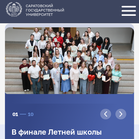
Перейти
к
основному
САРАТОВСКИЙ
содержанию
ГОСУДАРСТВЕННЫЙ
УНИВЕРСИТЕТ
01
10
В финале Летней школы