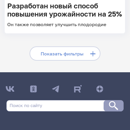
Разработан новый способ
повышения урожайности на 25%
Он также позволяет улучшить плодородие
Скрыть фильтры
Показать фильтры
Поиск по заголовкам
Поиск по рубрикам
Поиск по дате