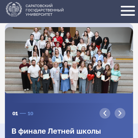
Перейти
к
основному
САРАТОВСКИЙ
содержанию
ГОСУДАРСТВЕННЫЙ
УНИВЕРСИТЕТ
01
10
В финале Летней школы