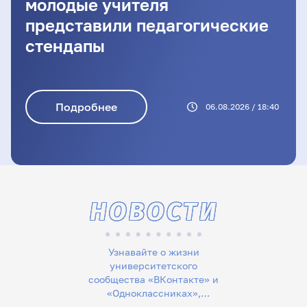
молодые учителя
представили педагогические
стендапы
Подробнее
06.08.2026 / 18:40
НОВОСТИ
Узнавайте о жизни
университетского
сообщества «ВКонтакте» и
«Одноклассниках»,
следите за новостями в