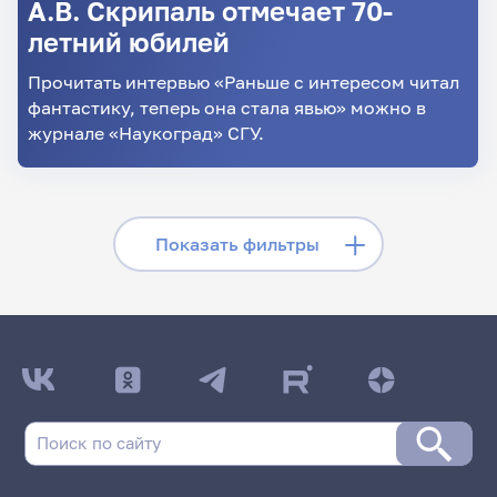
А.В. Скрипаль отмечает 70-
летний юбилей
Прочитать интервью «Раньше с интересом читал
фантастику, теперь она стала явью» можно в
журнале «Наукоград» СГУ.
Скрыть фильтры
Показать фильтры
Поиск по заголовкам
Поиск по рубрикам
Поиск по дате