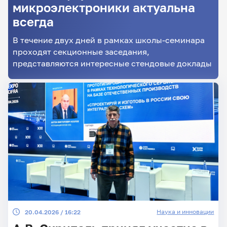
микроэлектроники актуальна
всегда
Главные
В течение двух дней в рамках школы-семинара
новости
проходят секционные заседания,
представляются интересные стендовые доклады
Наука и инновации
20.04.2026 / 16:22