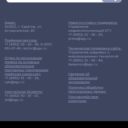
Адрес:
Новости и пресс-поддержка:
410012, г. Саратов, ул.
Управление
Астраханская, 83
медиакоммуникаций СГУ
+7 (8452) 21 - 06 - 25
,
press@sgu.ru
Приёмная ректора:
+7 (8452) 26 - 16 - 96
,
8 (937)
811-67-46
,
rector@sgu.ru
Техническая поддержка сайта:
Управление цифровых и
информационных технологий
Отдел по организации
+7 (8452) 21 - 06 - 64
,
приёма на основные
bessonov@sgu.ru
образовательные
программы (Центральная
приёмная комиссия):
Сведения об
+7 (8452) 51 - 92 - 26
,
образовательной
cpk@sgu.ru
организации
Политика обработки
персональных данных
International Students:
+7 (8452) 50 - 87 - 07
,
Противодействие
ied@sgu.ru
коррупции