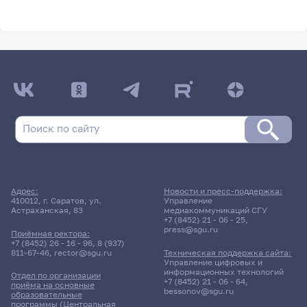
Адрес:
Новости и пресс-поддержка:
410012, г. Саратов, ул.
Управление
Астраханская, 83
медиакоммуникаций СГУ
+7 (8452) 21 - 06 - 25
,
press@sgu.ru
Приёмная ректора:
+7 (8452) 26 - 16 - 96
,
8 (937)
811-67-46
,
rector@sgu.ru
Техническая поддержка сайта:
Управление цифровых и
информационных технологий
Отдел по организации
+7 (8452) 21 - 06 - 64
,
приёма на основные
bessonov@sgu.ru
образовательные
программы (Центральная