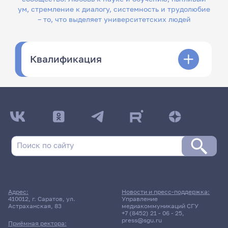
ум, стремление к диалогу, системность и трудолюбие
– то, что выделяет университетских людей
Квалификация
Адрес:
Новости и пресс-поддержка:
410012, г. Саратов, ул.
Управление
Астраханская, 83
медиакоммуникаций СГУ
+7 (8452) 21 - 06 - 25
,
press@sgu.ru
Приёмная ректора: