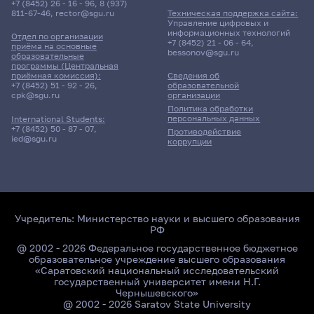
+7 (8452) 26 - 16 - 96
,
8 (937)
811-67-46
,
rector@sgu.ru
Техническая поддержка сайта:
Управление цифровых и
информационных технологий
Отдел по организации
+7 (8452) 21 - 06 - 64
,
приёма на основные
bessonov@sgu.ru
образовательные
программы (Центральная
приёмная комиссия):
Сведения об
+7 (8452) 51 - 92 - 26
,
образовательной
cpk@sgu.ru
организации
Политика обработки
персональных данных
International Students:
+7 (8452) 50 - 87 - 07
,
Противодействие
ied@sgu.ru
коррупции
Учредитель:
Министерство науки и высшего образования
РФ
@ 2002 - 2026 Федеральное государственное бюджетное
образовательное учреждение высшего образования
«Саратовский национальный исследовательский
государственный университет имени Н.Г.
Чернышевского»
@ 2002 - 2026 Saratov State University