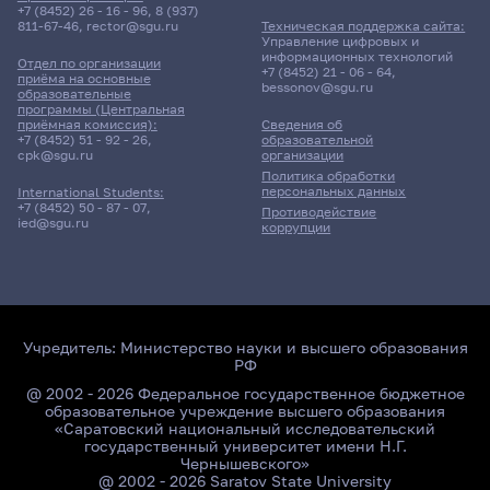
+7 (8452) 26 - 16 - 96
,
8 (937)
811-67-46
,
rector@sgu.ru
Техническая поддержка сайта:
Управление цифровых и
информационных технологий
Отдел по организации
+7 (8452) 21 - 06 - 64
,
приёма на основные
bessonov@sgu.ru
образовательные
программы (Центральная
приёмная комиссия):
Сведения об
+7 (8452) 51 - 92 - 26
,
образовательной
cpk@sgu.ru
организации
Политика обработки
персональных данных
International Students:
+7 (8452) 50 - 87 - 07
,
Противодействие
ied@sgu.ru
коррупции
Учредитель:
Министерство науки и высшего образования
РФ
@ 2002 - 2026 Федеральное государственное бюджетное
образовательное учреждение высшего образования
«Саратовский национальный исследовательский
государственный университет имени Н.Г.
Чернышевского»
@ 2002 - 2026 Saratov State University