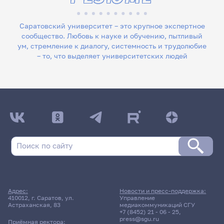
Саратовский университет – это крупное экспертное
сообщество. Любовь к науке и обучению, пытливый
ум, стремление к диалогу, системность и трудолюбие
– то, что выделяет университетских людей
Адрес:
Новости и пресс-поддержка:
410012, г. Саратов, ул.
Управление
Астраханская, 83
медиакоммуникаций СГУ
+7 (8452) 21 - 06 - 25
,
press@sgu.ru
Приёмная ректора: