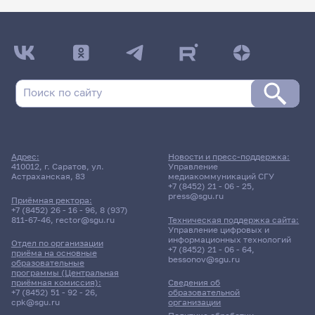
Адрес:
Новости и пресс-поддержка:
410012, г. Саратов, ул.
Управление
Астраханская, 83
медиакоммуникаций СГУ
+7 (8452) 21 - 06 - 25
,
press@sgu.ru
Приёмная ректора:
+7 (8452) 26 - 16 - 96
,
8 (937)
811-67-46
,
rector@sgu.ru
Техническая поддержка сайта:
Управление цифровых и
информационных технологий
Отдел по организации
+7 (8452) 21 - 06 - 64
,
приёма на основные
bessonov@sgu.ru
образовательные
программы (Центральная
приёмная комиссия):
Сведения об
+7 (8452) 51 - 92 - 26
,
образовательной
cpk@sgu.ru
организации