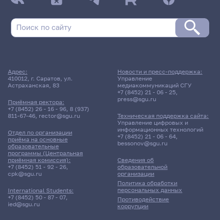
Адрес:
Новости и пресс-поддержка:
410012, г. Саратов, ул.
Управление
Астраханская, 83
медиакоммуникаций СГУ
+7 (8452) 21 - 06 - 25
,
press@sgu.ru
Приёмная ректора:
+7 (8452) 26 - 16 - 96
,
8 (937)
811-67-46
,
rector@sgu.ru
Техническая поддержка сайта:
Управление цифровых и
информационных технологий
Отдел по организации
+7 (8452) 21 - 06 - 64
,
приёма на основные
bessonov@sgu.ru
образовательные
программы (Центральная
приёмная комиссия):
Сведения об
+7 (8452) 51 - 92 - 26
,
образовательной
cpk@sgu.ru
организации
Политика обработки
персональных данных
International Students:
+7 (8452) 50 - 87 - 07
,
Противодействие
ied@sgu.ru
коррупции