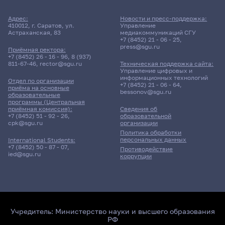
Адрес:
Новости и пресс-поддержка:
410012, г. Саратов, ул.
Управление
Астраханская, 83
медиакоммуникаций СГУ
+7 (8452) 21 - 06 - 25
,
press@sgu.ru
Приёмная ректора:
+7 (8452) 26 - 16 - 96
,
8 (937)
811-67-46
,
rector@sgu.ru
Техническая поддержка сайта:
Управление цифровых и
информационных технологий
Отдел по организации
+7 (8452) 21 - 06 - 64
,
приёма на основные
bessonov@sgu.ru
образовательные
программы (Центральная
приёмная комиссия):
Сведения об
+7 (8452) 51 - 92 - 26
,
образовательной
cpk@sgu.ru
организации
Политика обработки
персональных данных
International Students:
+7 (8452) 50 - 87 - 07
,
Противодействие
ied@sgu.ru
коррупции
Учредитель:
Министерство науки и высшего образования
РФ