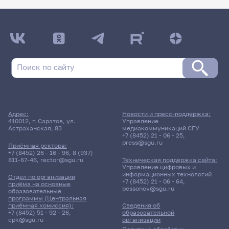
Адрес:
Новости и пресс-поддержка:
410012, г. Саратов, ул.
Управление
Астраханская, 83
медиакоммуникаций СГУ
+7 (8452) 21 - 06 - 25
,
press@sgu.ru
Приёмная ректора:
+7 (8452) 26 - 16 - 96
,
8 (937)
811-67-46
,
rector@sgu.ru
Техническая поддержка сайта:
Управление цифровых и
информационных технологий
Отдел по организации
+7 (8452) 21 - 06 - 64
,
приёма на основные
bessonov@sgu.ru
образовательные
программы (Центральная
приёмная комиссия):
Сведения об
+7 (8452) 51 - 92 - 26
,
образовательной
cpk@sgu.ru
организации