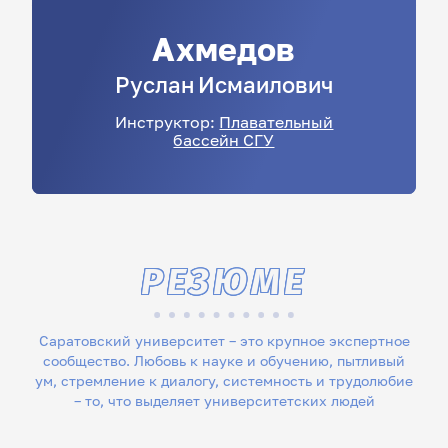
Ахмедов
Руслан
Исмаилович
Инструктор:
Плавательный
бассейн СГУ
РЕЗЮМЕ
Саратовский университет – это крупное экспертное
сообщество. Любовь к науке и обучению, пытливый
ум, стремление к диалогу, системность и трудолюбие
– то, что выделяет университетских людей