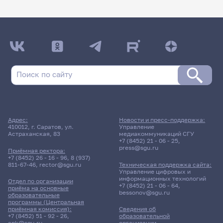
Адрес:
Новости и пресс-поддержка:
410012, г. Саратов, ул.
Управление
Астраханская, 83
медиакоммуникаций СГУ
+7 (8452) 21 - 06 - 25
,
press@sgu.ru
Приёмная ректора:
+7 (8452) 26 - 16 - 96
,
8 (937)
811-67-46
,
rector@sgu.ru
Техническая поддержка сайта:
Управление цифровых и
информационных технологий
Отдел по организации
+7 (8452) 21 - 06 - 64
,
приёма на основные
bessonov@sgu.ru
образовательные
программы (Центральная
приёмная комиссия):
Сведения об
+7 (8452) 51 - 92 - 26
,
образовательной
cpk@sgu.ru
организации