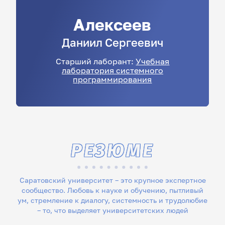
Алексеев
Даниил
Сергеевич
Старший лаборант:
Учебная
лаборатория системного
программирования
РЕЗЮМЕ
Саратовский университет – это крупное экспертное
сообщество. Любовь к науке и обучению, пытливый
ум, стремление к диалогу, системность и трудолюбие
– то, что выделяет университетских людей