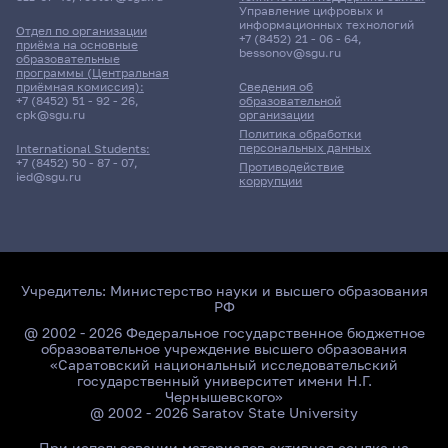
Управление цифровых и
информационных технологий
Отдел по организации
+7 (8452) 21 - 06 - 64
,
приёма на основные
bessonov@sgu.ru
образовательные
программы (Центральная
приёмная комиссия):
Сведения об
+7 (8452) 51 - 92 - 26
,
образовательной
cpk@sgu.ru
организации
Политика обработки
персональных данных
International Students:
+7 (8452) 50 - 87 - 07
,
Противодействие
ied@sgu.ru
коррупции
Учредитель:
Министерство науки и высшего образования
РФ
@ 2002 - 2026 Федеральное государственное бюджетное
образовательное учреждение высшего образования
«Саратовский национальный исследовательский
государственный университет имени Н.Г.
Чернышевского»
@ 2002 - 2026 Saratov State University
При использовании материалов активная ссылка на