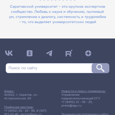
Саратовский университет – это крупное экспертное
сообщество. Любовь к науке и обучению, пытливый
ум, стремление к диалогу, системность и трудолюбие
– то, что выделяет университетских людей
Адрес:
Новости и пресс-поддержка:
410012, г. Саратов, ул.
Управление
Астраханская, 83
медиакоммуникаций СГУ
+7 (8452) 21 - 06 - 25
,
press@sgu.ru
Приёмная ректора:
+7 (8452) 26 - 16 - 96
,
8 (937)
811-67-46
,
rector@sgu.ru
Техническая поддержка сайта: