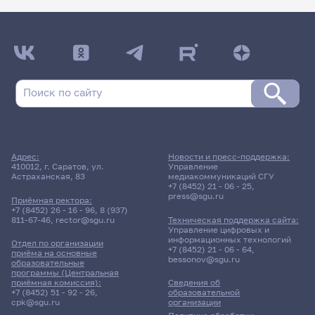
Адрес:
Новости и пресс-поддержка:
410012, г. Саратов, ул.
Управление
Астраханская, 83
медиакоммуникаций СГУ
+7 (8452) 21 - 06 - 25
,
press@sgu.ru
Приёмная ректора:
+7 (8452) 26 - 16 - 96
,
8 (937)
811-67-46
,
rector@sgu.ru
Техническая поддержка сайта:
Управление цифровых и
информационных технологий
Отдел по организации
+7 (8452) 21 - 06 - 64
,
приёма на основные
bessonov@sgu.ru
образовательные
программы (Центральная
приёмная комиссия):
Сведения об
+7 (8452) 51 - 92 - 26
,
образовательной
cpk@sgu.ru
организации