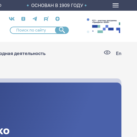
ОСНОВАН В 1909 ГОДУ
О
Социальные
сети
дная деятельность
En
ко