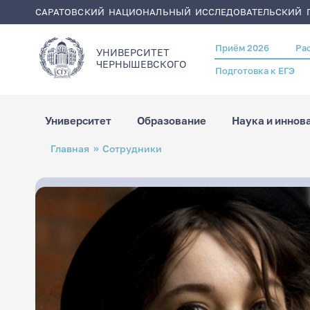
САРАТОВСКИЙ НАЦИОНАЛЬНЫЙ ИССЛЕДОВАТЕЛЬСКИЙ Г
Приём 2026
Ра
Header
УНИВЕРСИТЕТ
menu
ЧЕРНЫШЕВСКОГO
Подготовка к ЕГЭ
Университет
Образование
Наука и иннов
Перейти
Строка
Главная
Сотрудники
к
навигации
основному
содержанию