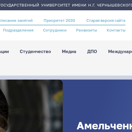
ОСУДАРСТВЕННЫЙ УНИВЕРСИТЕТ ИМЕНИ Н.Г. ЧЕРНЫШЕВСКОГ
списание занятий
Приоритет 2030
Старая версия сайта
Подразделения
Сотрудники
Реквизиты
Контакты
ации
Студенчество
Медиа
ДПО
Междунаро
Амельчен