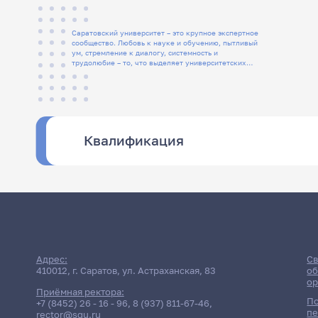
Саратовский университет – это крупное экспертное
сообщество. Любовь к науке и обучению, пытливый
ум, стремление к диалогу, системность и
трудолюбие – то, что выделяет университетских
людей
Квалификация
Адрес:
Св
410012, г. Саратов, ул. Астраханская, 83
об
ор
Приёмная ректора:
По
+7 (8452) 26 - 16 - 96
,
8 (937) 811-67-46
,
пе
rector@sgu.ru