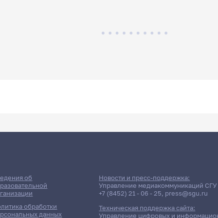
едения об
Новости и пресс-поддержка:
разовательной
Управление медиакоммуникаций СГУ
ганизации
+7 (8452) 21 - 06 - 25
,
press@sgu.ru
литика обработки
Техническая поддержка сайта:
рсональных данных
Управление цифровых и информацио