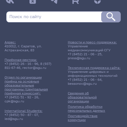
Адрес:
Новости и пресс-поддержка:
410012, г. Саратов, ул.
Управление
Астраханская, 83
медиакоммуникаций СГУ
+7 (8452) 21 - 06 - 25
,
press@sgu.ru
Приёмная ректора:
+7 (8452) 26 - 16 - 96
,
8 (937)
811-67-46
,
rector@sgu.ru
Техническая поддержка сайта:
Управление цифровых и
информационных технологий
Отдел по организации
+7 (8452) 21 - 06 - 64
,
приёма на основные
bessonov@sgu.ru
образовательные
программы (Центральная
приёмная комиссия):
Сведения об
+7 (8452) 51 - 92 - 26
,
образовательной
cpk@sgu.ru
организации
Политика обработки
персональных данных
International Students:
+7 (8452) 50 - 87 - 07
,
Противодействие
ied@sgu.ru
коррупции