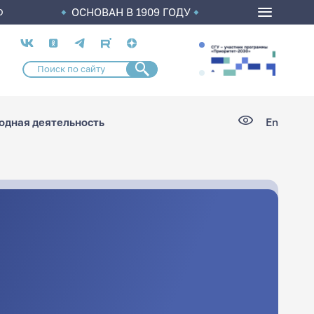
ОСНОВАН В 1909 ГОДУ
О
Социальные
сети
дная деятельность
En