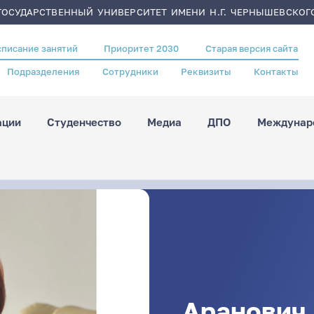
ОСУДАРСТВЕННЫЙ УНИВЕРСИТЕТ ИМЕНИ Н.Г. ЧЕРНЫШЕВСКОГ
списание занятий
Приоритет 2030
Старая версия сайта
Подразделения
Сотрудники
Реквизиты
Контакты
ации
Студенчество
Медиа
ДПО
Междунаро
Аранович