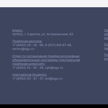
Адрес:
Св
410012, г. Саратов, ул. Астраханская, 83
об
ор
Приёмная ректора:
По
+7 (8452) 26 - 16 - 96
,
8 (937) 811-67-46
,
пе
rector@sgu.ru
Пр
Отдел по организации приёма на основные
ко
образовательные программы (Центральная
приёмная комиссия):
+7 (8452) 51 - 92 - 26
,
cpk@sgu.ru
International Students:
+7 (8452) 50 - 87 - 07
,
ied@sgu.ru