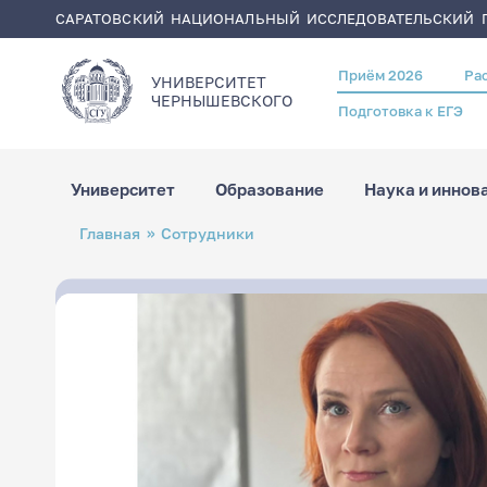
САРАТОВСКИЙ НАЦИОНАЛЬНЫЙ ИССЛЕДОВАТЕЛЬСКИЙ Г
Приём 2026
Ра
Header
УНИВЕРСИТЕТ
menu
ЧЕРНЫШЕВСКОГO
Подготовка к ЕГЭ
Университет
Образование
Наука и иннов
Перейти
Строка
Главная
Сотрудники
к
навигации
основному
содержанию