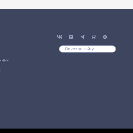
нных
u