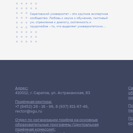
Саратовский университет – это крупное экспертное
сообщество. Любовь к науке и обучению, пытливый
ум, стремление к диалогу, системность и
трудолюбие – то, что выделяет университетских
людей
Адрес:
Св
410012, г. Саратов, ул. Астраханская, 83
об
ор
Приёмная ректора:
По
+7 (8452) 26 - 16 - 96
,
8 (937) 811-67-46
,
пе
rector@sgu.ru
Пр
Отдел по организации приёма на основные
ко
образовательные программы (Центральная
приёмная комиссия):