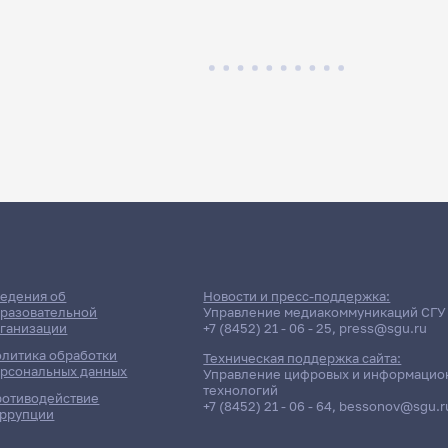
едения об
Новости и пресс-поддержка:
разовательной
Управление медиакоммуникаций СГУ
ганизации
+7 (8452) 21 - 06 - 25
,
press@sgu.ru
литика обработки
Техническая поддержка сайта:
рсональных данных
Управление цифровых и информацио
технологий
отиводействие
+7 (8452) 21 - 06 - 64
,
bessonov@sgu.r
ррупции