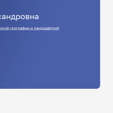
сандровна
ской географии и ландшафтной