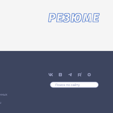
РЕЗЮМЕ
нных
u