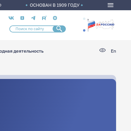
ОСНОВАН В 1909 ГОДУ
О
Социальные
сети
дная деятельность
En