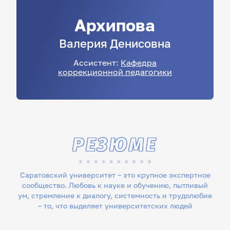
Архипова
Валерия
Денисовна
Ассистент:
Кафедра
коррекционной педагогики
РЕЗЮМЕ
Саратовский университет – это крупное экспертное
сообщество. Любовь к науке и обучению, пытливый
ум, стремление к диалогу, системность и трудолюбие
– то, что выделяет университетских людей