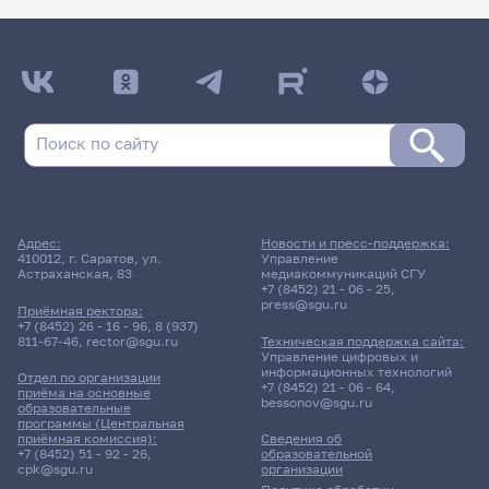
Адрес:
Новости и пресс-поддержка:
410012, г. Саратов, ул.
Управление
Астраханская, 83
медиакоммуникаций СГУ
+7 (8452) 21 - 06 - 25
,
press@sgu.ru
Приёмная ректора:
+7 (8452) 26 - 16 - 96
,
8 (937)
811-67-46
,
rector@sgu.ru
Техническая поддержка сайта:
Управление цифровых и
информационных технологий
Отдел по организации
+7 (8452) 21 - 06 - 64
,
приёма на основные
bessonov@sgu.ru
образовательные
программы (Центральная
приёмная комиссия):
Сведения об
+7 (8452) 51 - 92 - 26
,
образовательной
cpk@sgu.ru
организации