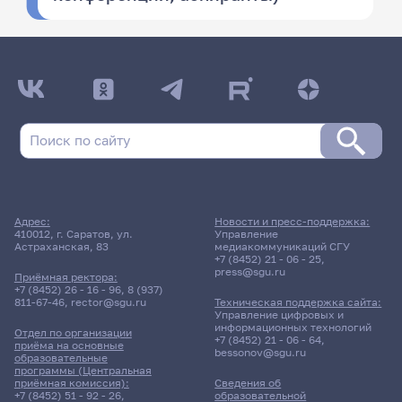
Адрес:
Новости и пресс-поддержка:
410012, г. Саратов, ул.
Управление
Астраханская, 83
медиакоммуникаций СГУ
+7 (8452) 21 - 06 - 25
,
press@sgu.ru
Приёмная ректора:
+7 (8452) 26 - 16 - 96
,
8 (937)
811-67-46
,
rector@sgu.ru
Техническая поддержка сайта:
Управление цифровых и
информационных технологий
Отдел по организации
+7 (8452) 21 - 06 - 64
,
приёма на основные
bessonov@sgu.ru
образовательные
программы (Центральная
приёмная комиссия):
Сведения об
+7 (8452) 51 - 92 - 26
,
образовательной