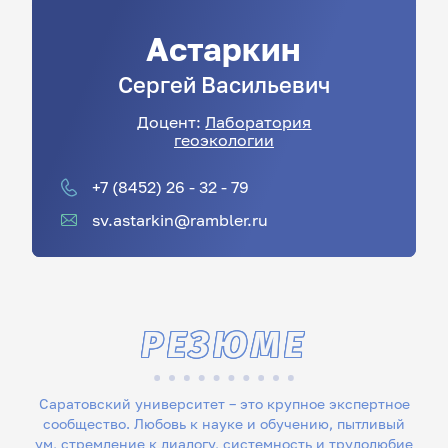
Астаркин
Сергей
Васильевич
Доцент:
Лаборатория
геоэкологии
+7 (8452) 26 - 32 - 79
sv.astarkin@rambler.ru
РЕЗЮМЕ
Саратовский университет – это крупное экспертное
сообщество. Любовь к науке и обучению, пытливый
ум, стремление к диалогу, системность и трудолюбие