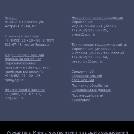
Адрес:
Новости и пресс-поддержка:
410012, г. Саратов, ул.
Управление
Астраханская, 83
медиакоммуникаций СГУ
+7 (8452) 21 - 06 - 25
,
press@sgu.ru
Приёмная ректора:
+7 (8452) 26 - 16 - 96
,
8 (937)
811-67-46
,
rector@sgu.ru
Техническая поддержка сайта:
Управление цифровых и
информационных технологий
Отдел по организации
+7 (8452) 21 - 06 - 64
,
приёма на основные
bessonov@sgu.ru
образовательные
программы (Центральная
приёмная комиссия):
Сведения об
+7 (8452) 51 - 92 - 26
,
образовательной
cpk@sgu.ru
организации
Политика обработки
персональных данных
International Students:
+7 (8452) 50 - 87 - 07
,
Противодействие
ied@sgu.ru
коррупции
Учредитель:
Министерство науки и высшего образования