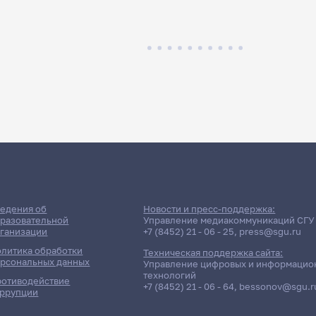
едения об
Новости и пресс-поддержка:
разовательной
Управление медиакоммуникаций СГУ
ганизации
+7 (8452) 21 - 06 - 25
,
press@sgu.ru
литика обработки
Техническая поддержка сайта:
рсональных данных
Управление цифровых и информацио
технологий
отиводействие
+7 (8452) 21 - 06 - 64
,
bessonov@sgu.r
ррупции