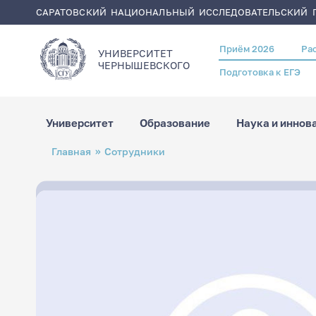
САРАТОВСКИЙ НАЦИОНАЛЬНЫЙ ИССЛЕДОВАТЕЛЬСКИЙ Г
Приём 2026
Ра
Header
УНИВЕРСИТЕТ
menu
ЧЕРНЫШЕВСКОГO
Подготовка к ЕГЭ
Университет
Образование
Наука и иннов
Перейти
Строка
Главная
Сотрудники
к
навигации
основному
содержанию