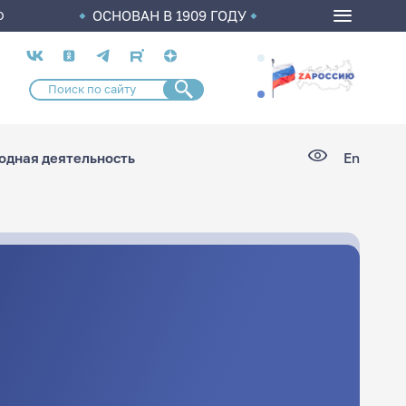
ОСНОВАН В 1909 ГОДУ
О
Социальные
сети
дная деятельность
En