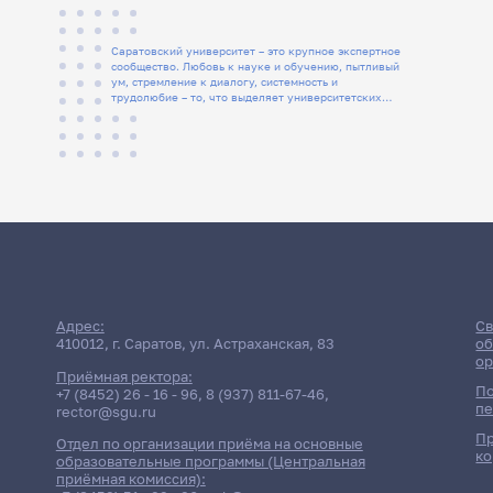
Саратовский университет – это крупное экспертное
сообщество. Любовь к науке и обучению, пытливый
ум, стремление к диалогу, системность и
трудолюбие – то, что выделяет университетских
людей
Адрес:
Св
410012, г. Саратов, ул. Астраханская, 83
об
ор
Приёмная ректора:
По
+7 (8452) 26 - 16 - 96
,
8 (937) 811-67-46
,
пе
rector@sgu.ru
Пр
Отдел по организации приёма на основные
ко
образовательные программы (Центральная
приёмная комиссия):