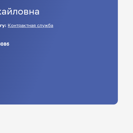
айловна
гу:
Контрактная служба
308б