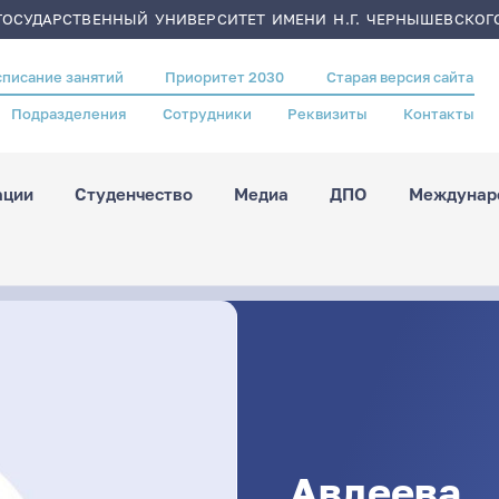
ОСУДАРСТВЕННЫЙ УНИВЕРСИТЕТ ИМЕНИ Н.Г. ЧЕРНЫШЕВСКОГ
списание занятий
Приоритет 2030
Старая версия сайта
Подразделения
Сотрудники
Реквизиты
Контакты
ации
Студенчество
Медиа
ДПО
Междунаро
Авдеева