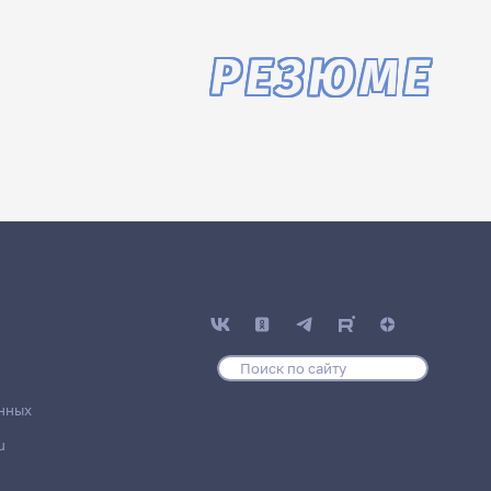
РЕЗЮМЕ
нных
u