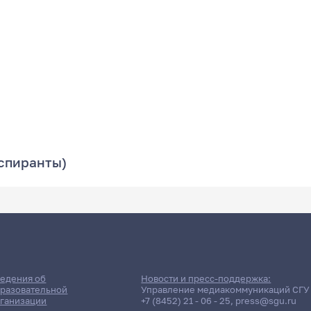
аспиранты)
едения об
Новости и пресс-поддержка:
разовательной
Управление медиакоммуникаций СГУ
ганизации
+7 (8452) 21 - 06 - 25
,
press@sgu.ru