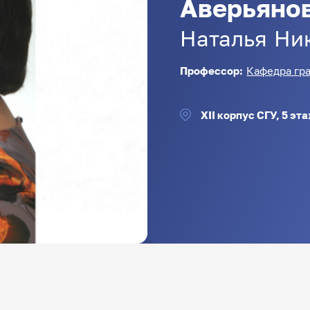
Аверьяно
Наталья
Ни
Профессор:
Кафедра гра
XII корпус СГУ, 5 эт