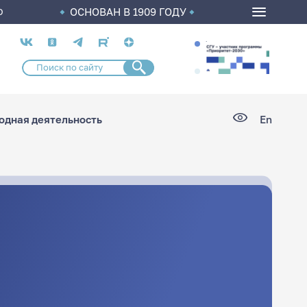
ОСНОВАН В 1909 ГОДУ
О
Социальные
сети
дная деятельность
En