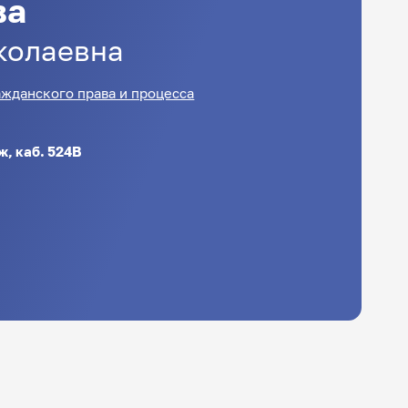
ва
колаевна
жданского права и процесса
аж, каб. 524В