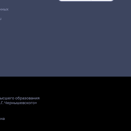
нных
u
высшего образования
.Г. Чернышевского»
ьна