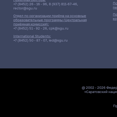
По
+7 (8452) 26 - 16 - 96
,
8 (937) 811-67-46
,
пе
rector@sgu.ru
Пр
Отдел по организации приёма на основные
ко
образовательные программы (Центральная
приёмная комиссия):
+7 (8452) 51 - 92 - 26
,
cpk@sgu.ru
International Students:
+7 (8452) 50 - 87 - 07
,
ied@sgu.ru
@ 2002 - 2026 Феде
«Саратовский наци
Пр