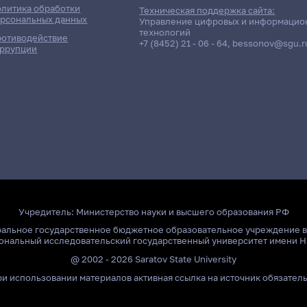
литика обработки
Техническая поддержка сайта:
рсональных данных
Управление цифровых и информацио
технологий
отиводействие
+7 (8452) 21 - 06 - 64
,
bessonov@sgu.r
ррупции
Учредитель:
Министерство науки и высшего образования РФ
ральное государственное бюджетное образовательное учреждение 
ональный исследовательский государственный университет имени Н
@ 2002 - 2026 Saratov State University
и использовании материалов активная ссылка на источник обязател