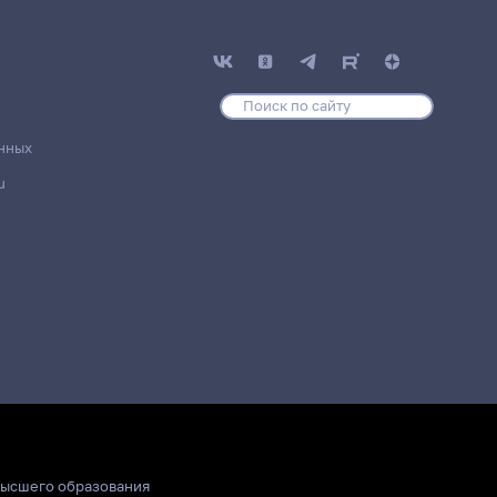
нных
u
высшего образования