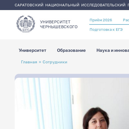
САРАТОВСКИЙ НАЦИОНАЛЬНЫЙ ИССЛЕДОВАТЕЛЬСКИЙ Г
Приём 2026
Ра
Header
УНИВЕРСИТЕТ
menu
ЧЕРНЫШЕВСКОГO
Подготовка к ЕГЭ
Университет
Образование
Наука и иннов
Перейти
Строка
Главная
Сотрудники
к
навигации
основному
содержанию