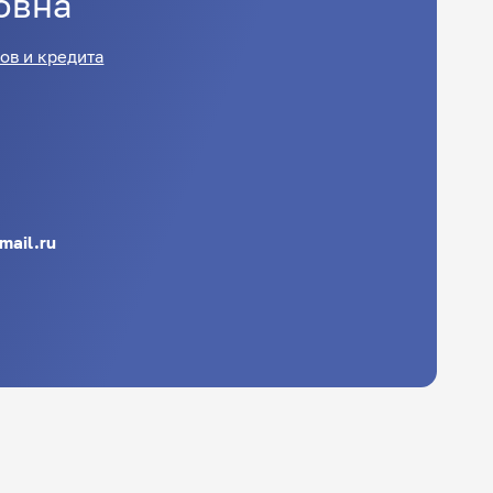
овна
ов и кредита
ail.ru