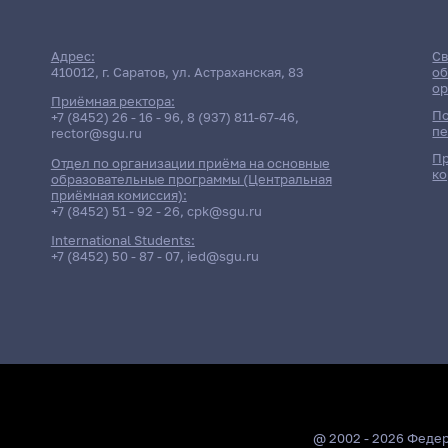
Адрес:
Св
410012, г. Саратов, ул. Астраханская, 83
об
ор
Приёмная ректора:
По
+7 (8452) 26 - 16 - 96
,
8 (937) 811-67-46
,
пе
rector@sgu.ru
Пр
Отдел по организации приёма на основные
ко
образовательные программы (Центральная
приёмная комиссия):
+7 (8452) 51 - 92 - 26
,
cpk@sgu.ru
International Students:
+7 (8452) 50 - 87 - 07
,
ied@sgu.ru
@ 2002 - 2026 Феде