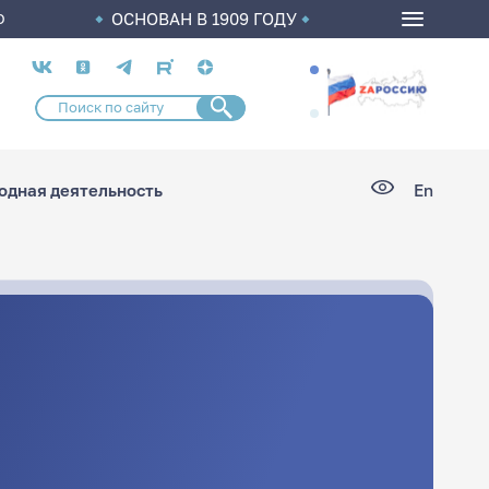
ОСНОВАН В 1909 ГОДУ
О
Социальные
сети
дная деятельность
En