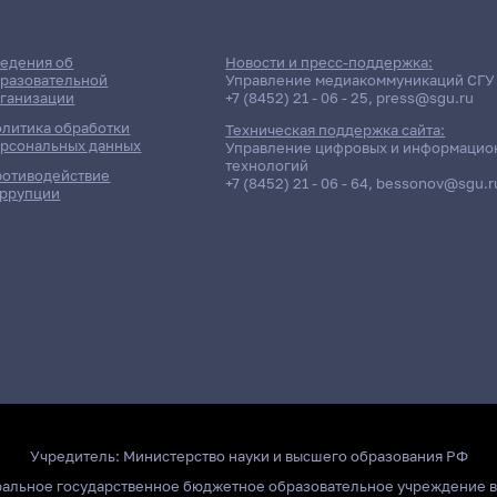
едения об
Новости и пресс-поддержка:
разовательной
Управление медиакоммуникаций СГУ
ганизации
+7 (8452) 21 - 06 - 25
,
press@sgu.ru
литика обработки
Техническая поддержка сайта:
рсональных данных
Управление цифровых и информацио
технологий
отиводействие
+7 (8452) 21 - 06 - 64
,
bessonov@sgu.r
ррупции
Учредитель:
Министерство науки и высшего образования РФ
ральное государственное бюджетное образовательное учреждение 