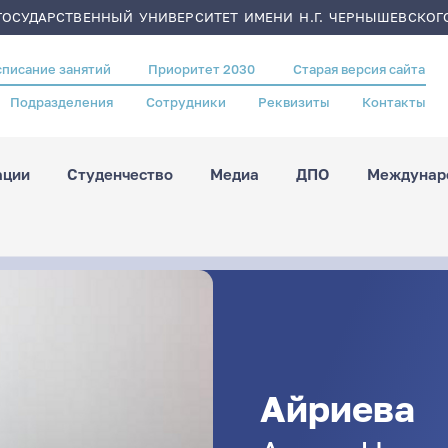
ОСУДАРСТВЕННЫЙ УНИВЕРСИТЕТ ИМЕНИ Н.Г. ЧЕРНЫШЕВСКОГ
списание занятий
Приоритет 2030
Старая версия сайта
Подразделения
Сотрудники
Реквизиты
Контакты
ации
Студенчество
Медиа
ДПО
Междунаро
Айриева