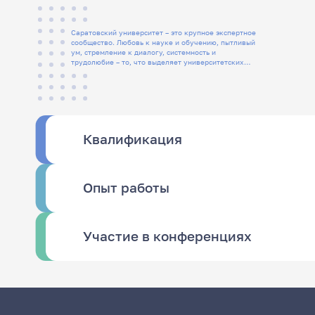
Саратовский университет – это крупное экспертное
сообщество. Любовь к науке и обучению, пытливый
ум, стремление к диалогу, системность и
трудолюбие – то, что выделяет университетских
людей
Квалификация
Опыт работы
Участие в конференциях