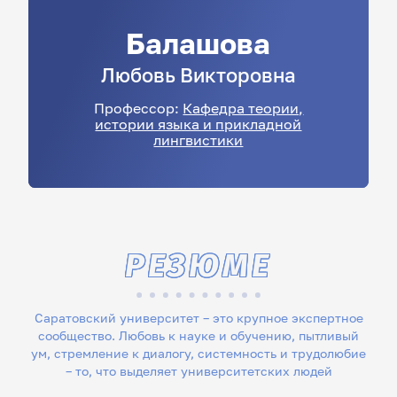
Балашова
Любовь
Викторовна
Профессор:
Кафедра теории,
истории языка и прикладной
лингвистики
РЕЗЮМЕ
Саратовский университет – это крупное экспертное
сообщество. Любовь к науке и обучению, пытливый
ум, стремление к диалогу, системность и трудолюбие
– то, что выделяет университетских людей