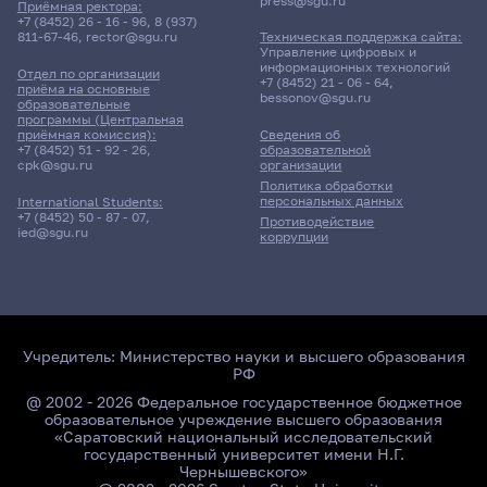
press@sgu.ru
Приёмная ректора:
+7 (8452) 26 - 16 - 96
,
8 (937)
811-67-46
,
rector@sgu.ru
Техническая поддержка сайта:
Управление цифровых и
информационных технологий
Отдел по организации
+7 (8452) 21 - 06 - 64
,
приёма на основные
bessonov@sgu.ru
образовательные
программы (Центральная
приёмная комиссия):
Сведения об
+7 (8452) 51 - 92 - 26
,
образовательной
cpk@sgu.ru
организации
Политика обработки
персональных данных
International Students:
+7 (8452) 50 - 87 - 07
,
Противодействие
ied@sgu.ru
коррупции
Учредитель:
Министерство науки и высшего образования
РФ
@ 2002 - 2026 Федеральное государственное бюджетное
образовательное учреждение высшего образования
«Саратовский национальный исследовательский
государственный университет имени Н.Г.
Чернышевского»