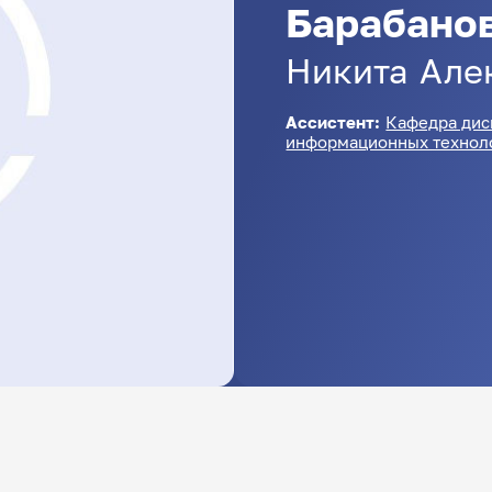
Барабано
Никита
Але
Ассистент:
Кафедра дис
информационных технол