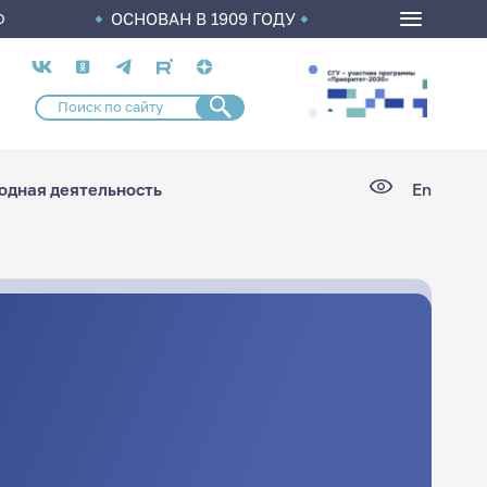
ОСНОВАН В 1909 ГОДУ
О
Социальные
сети
дная деятельность
En