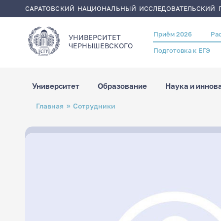
САРАТОВСКИЙ НАЦИОНАЛЬНЫЙ ИССЛЕДОВАТЕЛЬСКИЙ Г
Приём 2026
Ра
Header
УНИВЕРСИТЕТ
menu
ЧЕРНЫШЕВСКОГO
Подготовка к ЕГЭ
Университет
Образование
Наука и иннов
Перейти
Строка
Главная
Сотрудники
к
навигации
основному
содержанию