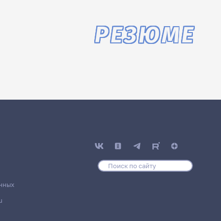
РЕЗЮМЕ
нных
u