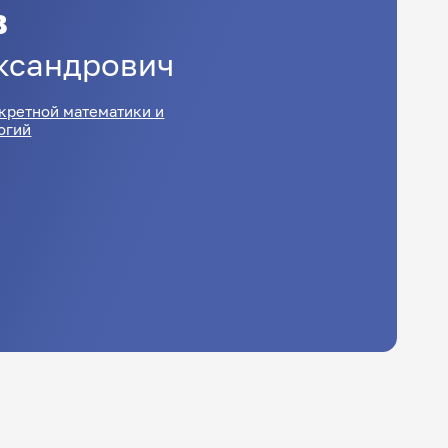
в
ксандрович
кретной математики и
огий