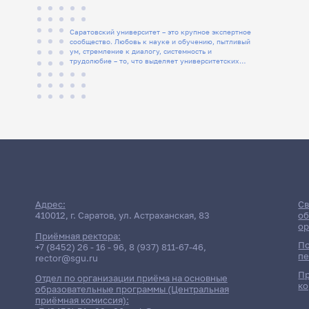
Саратовский университет – это крупное экспертное
сообщество. Любовь к науке и обучению, пытливый
ум, стремление к диалогу, системность и
трудолюбие – то, что выделяет университетских
людей
Адрес:
Св
410012, г. Саратов, ул. Астраханская, 83
об
ор
Приёмная ректора:
По
+7 (8452) 26 - 16 - 96
,
8 (937) 811-67-46
,
пе
rector@sgu.ru
Пр
Отдел по организации приёма на основные
ко
образовательные программы (Центральная
приёмная комиссия):