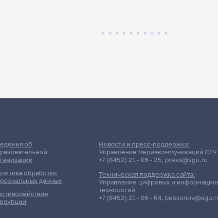
едения об
Новости и пресс-поддержка:
разовательной
Управление медиакоммуникаций СГУ
ганизации
+7 (8452) 21 - 06 - 25
,
press@sgu.ru
литика обработки
Техническая поддержка сайта:
рсональных данных
Управление цифровых и информацио
технологий
отиводействие
+7 (8452) 21 - 06 - 64
,
bessonov@sgu.r
ррупции